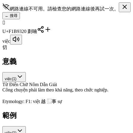
網路連線不可用。請檢查您的網路連線後再試一次。
←
搜尋
󱮓
U+F1B93
20
劃
喃
việc
切
意義
việc
(
1
)
Từ Điển Chữ Nôm Dẫn Giải
C
ô
n
g
c
h
u
y
ệ
n
p
h
ả
i
l
à
m
t
h
e
o
k
h
ả
n
ă
n
g
,
t
h
e
o
c
h
ứ
c
n
g
h
i
ệ
p
.
Etymology:
F1: việt 越 ⿺事 sự
範例
việc
(
1
)