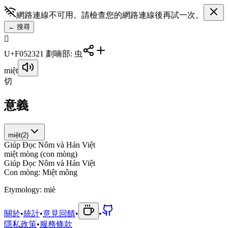
網路連線不可用。請檢查您的網路連線後再試一次。
←
搜尋
󰔣
U+F0523
21
劃
喃
部
:
虫
miệt
切
意義
miệt
(
2
)
Giúp Đọc Nôm và Hán Việt
m
i
ệ
t
m
ò
n
g
(
c
o
n
m
ò
n
g
)
Giúp Đọc Nôm và Hán Việt
C
o
n
m
ò
n
g
:
M
i
ệ
t
m
ô
n
g
Etymology:
miè
關於
•
統計
•
意見回饋
•
•
隱私政策
•
服務條款