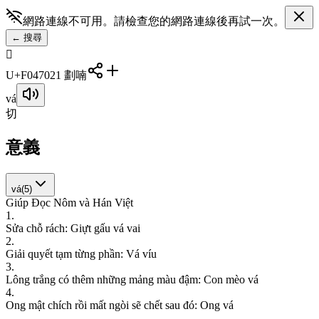
網路連線不可用。請檢查您的網路連線後再試一次。
←
搜尋
󰑰
U+F0470
21
劃
喃
vá
切
意義
vá
(
5
)
Giúp Đọc Nôm và Hán Việt
1
.
S
ử
a
c
h
ỗ
r
á
c
h
:
G
i
ự
t
g
ấ
u
v
á
v
a
i
2
.
G
i
ả
i
q
u
y
ế
t
t
ạ
m
t
ừ
n
g
p
h
ầ
n
:
V
á
v
í
u
3
.
L
ô
n
g
t
r
ắ
n
g
c
ó
t
h
ê
m
n
h
ữ
n
g
m
ả
n
g
m
à
u
đ
ậ
m
:
C
o
n
m
è
o
v
á
4
.
O
n
g
m
ậ
t
c
h
í
c
h
r
ồ
i
m
ấ
t
n
g
ò
i
s
ẽ
c
h
ế
t
s
a
u
đ
ó
:
O
n
g
v
á