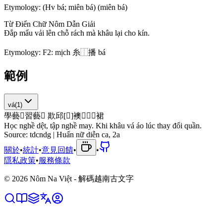
Etymology:
(Hv bá; miên bá) (miên bá)
Từ Điển Chữ Nôm Dẫn Giải
Đ
ắ
p
m
ẩ
u
v
ả
i
l
ê
n
c
h
ỗ
r
á
c
h
m
à
k
h
â
u
l
ạ
i
c
h
o
k
í
n
.
Etymology:
F2: mịch 糸⿰播 bá
範例
vá
(
1
)
學
藝
𦄅
習
藝
𦁼
欺
邱
[
󰑰
]
襖
𣅶
𫢼
𢬭
裙
Học nghề dệt, tập nghề may. Khi khâu vá áo lúc thay đổi quần.
Source:
tdcndg | Huấn nữ diễn ca, 2a
關於
•
統計
•
意見回饋
•
•
隱私政策
•
服務條款
©
2026
Nôm Na Việt - 解碼越南古文字