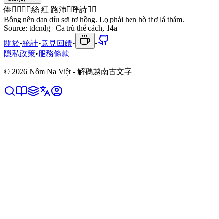
俸
𢧚
𱙃
𬗏
󱫑
絲
紅
路
沛
𭉑
呼
詩
𦲿
𱤴
Bỗng nên dan díu sợi tơ hồng. Lọ phải hẹn hò thơ lá thắm.
Source:
tdcndg | Ca trù thể cách, 14a
關於
•
統計
•
意見回饋
•
•
隱私政策
•
服務條款
©
2026
Nôm Na Việt - 解碼越南古文字