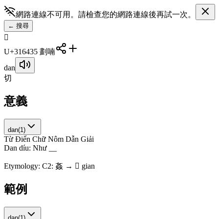
網路連線不可用。請檢查您的網路連線後再試一次。
←
搜尋
𱙃
U+31643
5
劃
喃
dan
切
意義
dan
(
1
)
Từ Điển Chữ Nôm Dẫn Giải
D
a
n
d
í
u
:
N
h
ư
_
_
Etymology:
C2: 姦 → 𱙃 gian
範例
dan
(
1
)