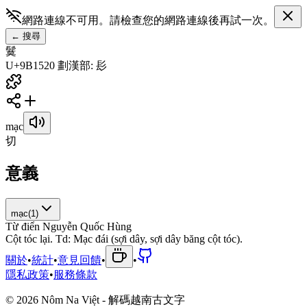
網路連線不可用。請檢查您的網路連線後再試一次。
←
搜尋
鬕
U+9B15
20
劃
漢
部
:
髟
mạc
切
意義
mạc
(
1
)
Từ điển Nguyễn Quốc Hùng
C
ộ
t
t
ó
c
l
ạ
i
.
T
d
:
M
ạ
c
đ
á
i
(
s
ợ
i
d
â
y
,
s
ợ
i
d
â
y
b
ă
n
g
c
ộ
t
t
ó
c
)
.
關於
•
統計
•
意見回饋
•
•
隱私政策
•
服務條款
©
2026
Nôm Na Việt - 解碼越南古文字