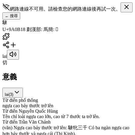
網路連線不可用。請檢查您的網路連線後再試一次。
←
搜尋
騋
U+9A0B
18
劃
漢
部
:
馬
簡
:
𱅕
lai
切
意義
lai
(
3
)
Từ điển phổ thông
n
g
ự
a
c
a
o
b
ả
y
t
h
ư
ớ
c
t
r
ở
l
ê
n
Từ điển Nguyễn Quốc Hùng
T
ê
n
c
h
ỉ
l
o
à
i
n
g
ự
a
c
a
o
l
ớ
n
,
c
a
o
t
ừ
7
t
h
ư
ớ
c
t
a
t
r
ở
l
ê
n
.
Từ điển Trần Văn Chánh
(
v
ă
n
)
N
g
ự
a
c
a
o
b
ả
y
t
h
ư
ớ
c
t
r
ở
l
ê
n
:
騋
牝
三
千
C
ó
b
a
n
g
à
n
n
g
ự
a
c
a
o
h
ơ
n
b
ả
y
t
h
ư
ớ
c
v
à
n
g
ự
a
c
á
i
(
T
h
i
K
i
n
h
)
.