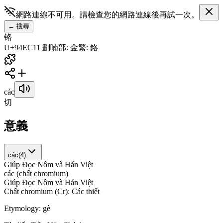
網路連線不可用。請檢查您的網路連線後再試一次。
←
搜尋
铬
U+94EC
11
劃
喃
部
:
金
繁
:
鉻
các
切
意義
các
(
4
)
Giúp Đọc Nôm và Hán Việt
c
á
c
(
c
h
ấ
t
c
h
r
o
m
i
u
m
)
Giúp Đọc Nôm và Hán Việt
C
h
ấ
t
c
h
r
o
m
i
u
m
(
C
r
)
:
C
á
c
t
h
i
ế
t
Etymology:
gè