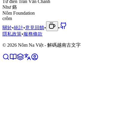
Từ điển Trần Văn Chánh
N
h
ư
鉻
Nôm Foundation
c
r
ô
m
關於
•
統計
•
意見回饋
•
•
隱私政策
•
服務條款
©
2026
Nôm Na Việt - 解碼越南古文字