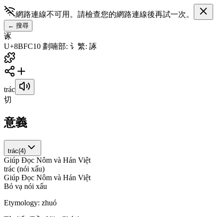
網路連線不可用。請檢查您的網路連線後再試一次。
←
搜尋
诼
U+8BFC
10
劃
喃
部
:
讠
繁
:
諑
trác
切
意義
trác
(
4
)
Giúp Đọc Nôm và Hán Việt
t
r
á
c
(
n
ó
i
x
ấ
u
)
Giúp Đọc Nôm và Hán Việt
B
ỏ
v
ạ
n
ó
i
x
ấ
u
Etymology:
zhuó