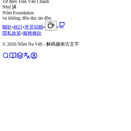
Từ điển Trần Văn Chánh
N
h
ư
諑
Nôm Foundation
v
u
k
h
ố
n
g
;
đ
ồ
n
đ
ạ
i
;
t
i
n
đ
ồ
n
關於
•
統計
•
意見回饋
•
•
隱私政策
•
服務條款
©
2026
Nôm Na Việt - 解碼越南古文字