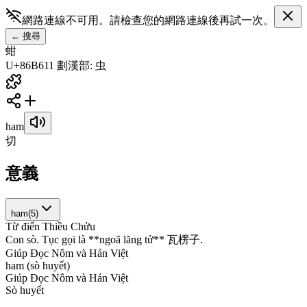
網路連線不可用。請檢查您的網路連線後再試一次。
←
搜尋
蚶
U+86B6
11
劃
漢
部
:
虫
ham
切
意義
ham
(
5
)
Từ điển Thiều Chửu
C
o
n
s
ò
.
T
ụ
c
g
ọ
i
l
à
*
*
n
g
o
ã
l
ă
n
g
t
ử
*
*
瓦
楞
子
.
Giúp Đọc Nôm và Hán Việt
h
a
m
(
s
ò
h
u
y
ế
t
)
Giúp Đọc Nôm và Hán Việt
S
ò
h
u
y
ế
t