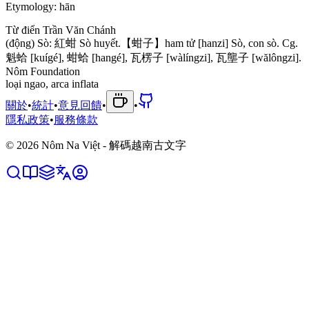
Etymology:
hān
Từ điển Trần Văn Chánh
(
đ
ộ
n
g
)
S
ò
:
紅
蚶
S
ò
h
u
y
ế
t
.
【
蚶
子
】
h
a
m
t
ử
[
h
a
n
z
i
]
S
ò
,
c
o
n
s
ò
.
C
g
.
魁
蛤
[
k
u
í
g
é
]
,
蚶
蛤
[
h
a
n
g
é
]
,
瓦
楞
子
[
w
à
l
í
n
g
z
i
]
,
瓦
壟
子
[
w
ă
l
ô
n
g
z
i
]
.
Nôm Foundation
l
o
ạ
i
n
g
a
o
,
a
r
c
a
i
n
f
l
a
t
a
關於
•
統計
•
意見回饋
•
•
隱私政策
•
服務條款
©
2026
Nôm Na Việt - 解碼越南古文字