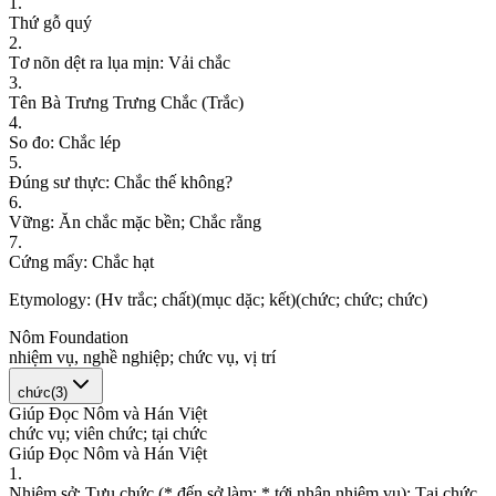
1
.
T
h
ứ
g
ỗ
q
u
ý
2
.
T
ơ
n
õ
n
d
ệ
t
r
a
l
ụ
a
m
ị
n
:
V
ả
i
c
h
ắ
c
3
.
T
ê
n
B
à
T
r
ư
n
g
T
r
ư
n
g
C
h
ắ
c
(
T
r
ắ
c
)
4
.
S
o
đ
o
:
C
h
ắ
c
l
é
p
5
.
Đ
ú
n
g
s
ư
t
h
ự
c
:
C
h
ắ
c
t
h
ế
k
h
ô
n
g
?
6
.
V
ữ
n
g
:
Ă
n
c
h
ắ
c
m
ặ
c
b
ề
n
;
C
h
ắ
c
r
ằ
n
g
7
.
C
ứ
n
g
m
ẩ
y
:
C
h
ắ
c
h
ạ
t
Etymology:
(Hv trắc; chất)(mục dặc; kết)(chức; chức; chức)
Nôm Foundation
n
h
i
ệ
m
v
ụ
,
n
g
h
ề
n
g
h
i
ệ
p
;
c
h
ứ
c
v
ụ
,
v
ị
t
r
í
chức
(
3
)
Giúp Đọc Nôm và Hán Việt
c
h
ứ
c
v
ụ
;
v
i
ê
n
c
h
ứ
c
;
t
ạ
i
c
h
ứ
c
Giúp Đọc Nôm và Hán Việt
1
.
N
h
i
ệ
m
s
ở
:
T
ự
u
c
h
ứ
c
(
*
đ
ế
n
s
ở
l
à
m
;
*
t
ớ
i
n
h
ậ
n
n
h
i
ệ
m
v
ụ
)
;
T
ạ
i
c
h
ứ
c