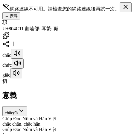
網路連線不可用。請檢查您的網路連線後再試一次。
←
搜尋
职
U+804C
11
劃
喃
部
:
耳
繁
:
職
chắc
chức
giấc
切
意義
chắc
(
9
)
Giúp Đọc Nôm và Hán Việt
c
h
ắ
c
c
h
ắ
n
,
c
h
ắ
c
h
ẳ
n
Giúp Đọc Nôm và Hán Việt