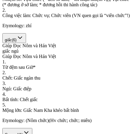
(
*
đ
ư
ơ
n
g
ở
s
ở
l
à
m
;
*
đ
ư
ơ
n
g
h
ồ
i
t
h
i
h
à
n
h
c
ô
n
g
t
á
c
)
2
.
C
ô
n
g
v
i
ệ
c
l
à
m
:
C
h
ứ
c
v
ụ
;
C
h
ứ
c
v
i
ê
n
(
V
N
q
u
e
n
g
ọ
i
l
à
“
v
i
ê
n
c
h
ứ
c
”
!
)
Etymology:
zhí
giấc
(
6
)
Giúp Đọc Nôm và Hán Việt
g
i
ấ
c
n
g
ủ
Giúp Đọc Nôm và Hán Việt
1
.
T
ừ
đ
ệ
m
s
a
u
G
i
ờ
*
2
.
C
h
ế
t
:
G
i
ấ
c
n
g
à
n
t
h
u
3
.
N
g
ủ
:
G
i
ấ
c
đ
i
ệ
p
4
.
B
ấ
t
t
ỉ
n
h
:
C
h
ế
t
g
i
ấ
c
5
.
M
ộ
n
g
l
ớ
n
:
G
i
ấ
c
N
a
m
K
h
a
k
h
é
o
b
ấ
t
b
ì
n
h
Etymology:
(Nôm chức)(Hv chức; chức; miên)