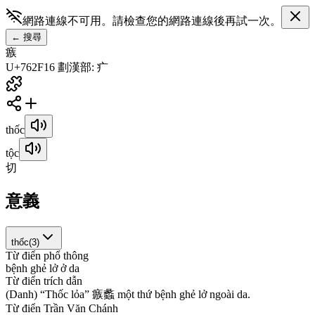
網路連線不可用。請檢查您的網路連線後再試一次。
←
搜尋
瘯
U+762F
16
劃
漢
部
:
疒
thốc
tộc
切
意義
thốc
(
3
)
Từ điển phổ thông
b
ệ
n
h
g
h
ẻ
l
ở
ở
d
a
Từ điển trích dẫn
(
D
a
n
h
)
“
T
h
ố
c
l
ỏ
a
”
瘯
蠡
m
ộ
t
t
h
ứ
b
ệ
n
h
g
h
ẻ
l
ở
n
g
o
à
i
d
a
.
Từ điển Trần Văn Chánh