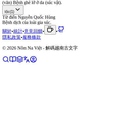
(
v
ă
n
)
B
ệ
n
h
g
h
ẻ
l
ở
ở
d
a
(
s
ú
c
v
ậ
t
)
.
tộc
(
1
)
Từ điển Nguyễn Quốc Hùng
B
ệ
n
h
d
ị
c
h
c
ủ
a
l
o
à
i
g
i
a
s
ú
c
.
關於
•
統計
•
意見回饋
•
•
隱私政策
•
服務條款
©
2026
Nôm Na Việt - 解碼越南古文字