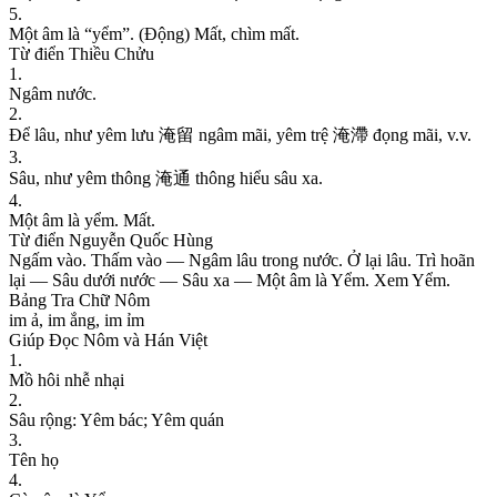
5
.
M
ộ
t
â
m
l
à
“
y
ể
m
”
.
(
Đ
ộ
n
g
)
M
ấ
t
,
c
h
ì
m
m
ấ
t
.
Từ điển Thiều Chửu
1
.
N
g
â
m
n
ư
ớ
c
.
2
.
Ð
ể
l
â
u
,
n
h
ư
y
ê
m
l
ư
u
淹
留
n
g
â
m
m
ã
i
,
y
ê
m
t
r
ệ
淹
滯
đ
ọ
n
g
m
ã
i
,
v
.
v
.
3
.
S
â
u
,
n
h
ư
y
ê
m
t
h
ô
n
g
淹
通
t
h
ô
n
g
h
i
ể
u
s
â
u
x
a
.
4
.
M
ộ
t
â
m
l
à
y
ể
m
.
M
ấ
t
.
Từ điển Nguyễn Quốc Hùng
N
g
ấ
m
v
à
o
.
T
h
ấ
m
v
à
o
—
N
g
â
m
l
â
u
t
r
o
n
g
n
ư
ớ
c
.
Ở
l
ạ
i
l
â
u
.
T
r
ì
h
o
ã
n
l
ạ
i
—
S
â
u
d
ư
ớ
i
n
ư
ớ
c
—
S
â
u
x
a
—
M
ộ
t
â
m
l
à
Y
ể
m
.
X
e
m
Y
ể
m
.
Bảng Tra Chữ Nôm
i
m
ả
,
i
m
ắ
n
g
,
i
m
ỉ
m
Giúp Đọc Nôm và Hán Việt
1
.
M
ồ
h
ô
i
n
h
ễ
n
h
ạ
i
2
.
S
â
u
r
ộ
n
g
:
Y
ê
m
b
á
c
;
Y
ê
m
q
u
á
n
3
.
T
ê
n
h
ọ
4
.