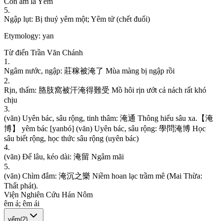
C
ò
n
â
m
l
à
Y
ể
m
5
.
N
g
ậ
p
l
ụ
t
:
B
ị
t
h
u
ỷ
y
ê
m
m
ộ
t
;
Y
ê
m
t
ử
(
c
h
ế
t
đ
u
ố
i
)
Etymology:
yan
Từ điển Trần Văn Chánh
1
.
N
g
â
m
n
ư
ớ
c
,
n
g
ậ
p
:
莊
稼
被
淹
了
M
ù
a
m
à
n
g
b
ị
n
g
ậ
p
r
ồ
i
2
.
R
ị
n
,
t
h
ấ
m
:
胳
肢
窩
被
汗
淹
得
難
受
M
ồ
h
ô
i
r
ị
n
ư
ớ
t
c
ả
n
á
c
h
r
ấ
t
k
h
ó
c
h
ị
u
3
.
(
v
ă
n
)
U
y
ê
n
b
á
c
,
s
â
u
r
ộ
n
g
,
t
i
n
h
t
h
â
m
:
淹
通
T
h
ô
n
g
h
i
ể
u
s
â
u
x
a
.
【
淹
博
】
y
ê
m
b
á
c
[
y
a
n
b
ó
]
(
v
ă
n
)
U
y
ê
n
b
á
c
,
s
â
u
r
ộ
n
g
:
學
問
淹
博
H
ọ
c
s
â
u
b
i
ế
t
r
ộ
n
g
,
h
ọ
c
t
h
ứ
c
s
â
u
r
ộ
n
g
(
u
y
ê
n
b
á
c
)
4
.
(
v
ă
n
)
Đ
ể
l
â
u
,
k
é
o
d
à
i
:
淹
留
N
g
â
m
m
ã
i
5
.
(
v
ă
n
)
C
h
ì
m
đ
ắ
m
:
淹
沉
之
樂
N
i
ề
m
h
o
a
n
l
ạ
c
t
r
ầ
m
m
ê
(
M
a
i
T
h
ừ
a
:
T
h
ấ
t
p
h
á
t
)
.
Viện Nghiên Cứu Hán Nôm
ê
m
ả
;
ê
m
á
i
yểm
(
2
)