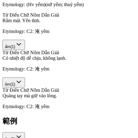
Etymology:
(Hv yểm)(nữ yểm; thuỷ yểm)
Từ Điển Chữ Nôm Dẫn Giải
R
â
m
m
á
t
.
Y
ê
n
t
ĩ
n
h
.
Etymology:
C2: 淹 yêm
ấm
(
1
)
Từ Điển Chữ Nôm Dẫn Giải
C
ó
n
h
i
ệ
t
đ
ộ
d
ễ
c
h
ị
u
,
k
h
ô
n
g
l
ạ
n
h
.
Etymology:
C2: 淹 yêm
ôm
(
1
)
Từ Điển Chữ Nôm Dẫn Giải
Q
u
à
n
g
t
a
y
m
à
g
i
ữ
v
à
o
l
ò
n
g
.
Etymology:
C2: 淹 yêm
範例