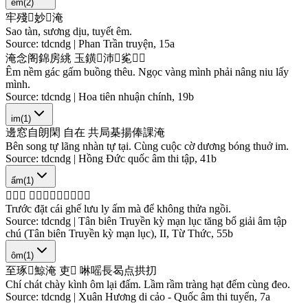
êm
(
2
)
牢
殘
𱎈
妙
𱎀
淹
Sao tàn, sương dịu, tuyết êm.
Source:
tdcndg | Phan Trần truyện, 15a
淹
念
阁
錦
房
絩
玉
鐄
𠇮
沛
𢪲
㝹
𥙩
𠇮
Êm nềm gác gấm buồng thêu. Ngọc vàng mình phải nâng niu lấy
mình.
Source:
tdcndg | Hoa tiên nhuận chính, 19b
im
(
1
)
邊
窓
自
朗
閑
自
在
共
局
棊
揚
俸
課
淹
Bên song tự lãng nhàn tự tại. Cùng cuộc cờ dương bóng thuở im.
Source:
tdcndg | Hồng Đức quốc âm thi tập, 41b
ấm
(
1
)
𨎠
達
丐
𬃪
琉
璃
淹
麻
底
空
所
𡎢
Trước đặt cái ghế lưu ly ấm mà để không thửa ngồi.
Source:
tdcndg | Tân biên Truyền kỳ mạn lục tăng bổ giải âm tập
chú (Tân biên Truyền kỳ mạn lục), II, Từ Thức, 55b
ôm
(
1
)
至
琢
𣖖
鯨
淹
吏
𢶸
啉
嗂
長
曷
点
拱
㧅
Chí chát chày kình ôm lại đấm. Lầm rầm tràng hạt đếm cùng đeo.
Source:
tdcndg | Xuân Hương di cảo - Quốc âm thi tuyển, 7a