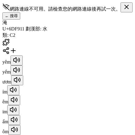
網路連線不可用。請檢查您的網路連線後再試一次。
←
搜尋
淹
U+6DF9
11
劃
漢
部
:
水
類
:
C2
yêm
yểm
ươm
ỉm
êm
im
ấm
ôm