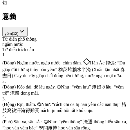
切
意義
yêm
(
12
)
Từ điển phổ thông
n
g
â
m
n
ư
ớ
c
Từ điển trích dẫn
1
.
◇
(
Đ
ộ
n
g
)
N
g
â
m
n
ư
ớ
c
,
n
g
ậ
p
n
ư
ớ
c
,
c
h
ì
m
đ
ắ
m
.
H
à
n
Á
c
韓
偓
:
“
D
u
g
i
á
p
đ
ô
i
t
ư
ờ
n
g
t
h
ủ
y
b
á
n
y
ê
m
”
榆
莢
堆
牆
水
半
淹
(
X
u
â
n
t
ậ
n
n
h
ậ
t
春
盡
日
)
C
â
y
d
u
c
â
y
g
i
á
p
c
h
ấ
t
đ
ố
n
g
b
ê
n
t
ư
ờ
n
g
,
n
ư
ớ
c
n
g
ậ
p
m
ộ
t
n
ử
a
.
2
.
(
Đ
ộ
n
g
)
K
é
o
d
à
i
,
đ
ể
l
â
u
n
g
à
y
.
N
h
ư
:
“
y
ê
m
l
ư
u
”
淹
留
ở
l
â
u
,
“
y
ê
m
◎
t
r
ệ
”
淹
滯
đ
ọ
n
g
m
ã
i
.
3
.
(
Đ
ộ
n
g
)
R
ị
n
,
t
h
ấ
m
.
N
h
ư
:
“
c
á
c
h
c
h
i
o
a
b
ị
h
ã
n
y
ê
m
đ
ắ
c
n
a
n
t
h
ụ
”
胳
◎
肢
窩
被
汗
淹
得
難
受
n
á
c
h
r
ị
n
m
ồ
h
ô
i
r
ấ
t
k
h
ó
c
h
ị
u
.
4
.
(
P
h
ó
)
S
â
u
x
a
,
s
â
u
s
ắ
c
.
N
h
ư
:
“
y
ê
m
t
h
ô
n
g
”
淹
通
t
h
ô
n
g
h
i
ể
u
s
â
u
x
a
,
◎
“
h
ọ
c
v
ấ
n
y
ê
m
b
á
c
”
學
問
淹
博
h
ọ
c
v
ấ
n
s
â
u
r
ộ
n
g
.