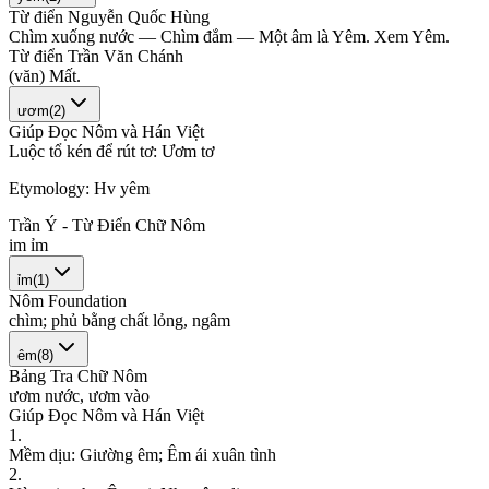
Từ điển Nguyễn Quốc Hùng
C
h
ì
m
x
u
ố
n
g
n
ư
ớ
c
—
C
h
ì
m
đ
ắ
m
—
M
ộ
t
â
m
l
à
Y
ê
m
.
X
e
m
Y
ê
m
.
Từ điển Trần Văn Chánh
(
v
ă
n
)
M
ấ
t
.
ươm
(
2
)
Giúp Đọc Nôm và Hán Việt
L
u
ộ
c
t
ổ
k
é
n
đ
ể
r
ú
t
t
ơ
:
Ư
ơ
m
t
ơ
Etymology:
Hv yêm
Trần Ý - Từ Điển Chữ Nôm
i
m
ỉ
m
ỉm
(
1
)
Nôm Foundation
c
h
ì
m
;
p
h
ủ
b
ằ
n
g
c
h
ấ
t
l
ỏ
n
g
,
n
g
â
m
êm
(
8
)
Bảng Tra Chữ Nôm
ư
ơ
m
n
ư
ớ
c
,
ư
ơ
m
v
à
o
Giúp Đọc Nôm và Hán Việt
1
.
M
ề
m
d
ị
u
:
G
i
ư
ờ
n
g
ê
m
;
Ê
m
á
i
x
u
â
n
t
ì
n
h
2
.