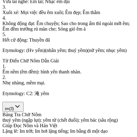
V
ừ
a
t
a
i
n
g
h
e
:
Ê
m
t
a
i
;
N
h
ạ
c
ê
m
d
ị
u
3
.
X
u
ô
i
x
ẻ
:
M
ọ
i
v
i
ệ
c
đ
ề
u
ê
m
x
u
ô
i
;
Ê
m
đ
ẹ
p
;
Ê
m
t
h
ắ
m
4
.
K
h
ô
n
g
đ
ộ
n
g
đ
ạ
t
:
Ê
m
c
h
u
y
ệ
n
;
S
a
o
c
h
o
t
r
o
n
g
ấ
m
t
h
ì
n
g
o
à
i
m
ớ
i
ê
m
;
Ê
m
đ
ề
m
t
r
ư
ớ
n
g
r
ủ
m
à
n
c
h
e
;
S
ó
n
g
g
i
ó
ê
m
ả
5
.
H
ế
t
c
ử
đ
ộ
n
g
:
T
h
u
y
ề
n
đ
ã
Etymology:
(Hv yếm)(nhân yêm; thuỷ yêm)(nữ yêm; nhục yêm)
Từ Điển Chữ Nôm Dẫn Giải
1
.
Ê
m
n
ề
m
(
ê
m
đ
ề
m
)
:
b
ì
n
h
y
ê
n
t
h
a
n
h
n
h
à
n
.
2
.
N
h
ẹ
n
h
à
n
g
,
m
ề
m
m
ạ
i
.
Etymology:
C2: 淹 yêm
im
(
3
)
Bảng Tra Chữ Nôm
t
h
u
ỷ
y
ê
m
(
n
g
ậ
p
l
ụ
t
)
;
y
ê
m
t
ử
(
c
h
ế
t
đ
u
ố
i
)
;
y
ê
m
b
á
c
(
s
â
u
r
ộ
n
g
)
Giúp Đọc Nôm và Hán Việt
L
ặ
n
g
l
ẽ
:
I
m
t
r
ờ
i
;
I
m
h
ơ
i
l
ặ
n
g
t
i
ế
n
g
;
I
m
b
ẵ
n
g
đ
i
m
ộ
t
d
ạ
o