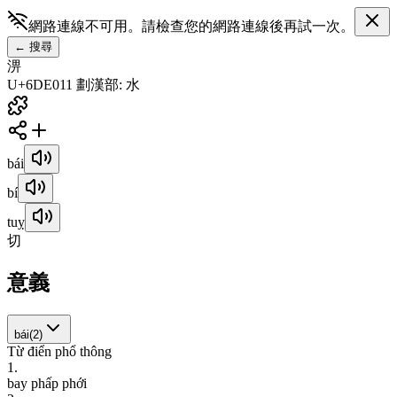
網路連線不可用。請檢查您的網路連線後再試一次。
←
搜尋
淠
U+6DE0
11
劃
漢
部
:
水
bái
bí
tuỵ
切
意義
bái
(
2
)
Từ điển phổ thông
1
.
b
a
y
p
h
ấ
p
p
h
ớ
i