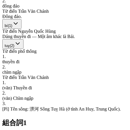
2
.
đ
ô
n
g
đ
ả
o
Từ điển Trần Văn Chánh
Đ
ô
n
g
đ
ả
o
.
bí
(
1
)
Từ điển Nguyễn Quốc Hùng
D
á
n
g
t
h
u
y
ề
n
đ
i
—
M
ộ
t
â
m
k
h
á
c
l
à
B
á
i
.
tuỵ
(
2
)
Từ điển phổ thông
1
.
t
h
u
y
ề
n
đ
i
2
.
c
h
ì
m
n
g
ậ
p
Từ điển Trần Văn Chánh
1
.
(
v
ă
n
)
T
h
u
y
ề
n
đ
i
2
.
(
v
ă
n
)
C
h
ì
m
n
g
ậ
p
3
.
[
P
ì
]
T
ê
n
s
ô
n
g
:
淠
河
S
ô
n
g
T
u
ỵ
H
à
(
ở
t
ỉ
n
h
A
n
H
u
y
,
T
r
u
n
g
Q
u
ố
c
)
.
組合詞
1