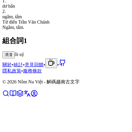
1
.
d
ơ
b
ẩ
n
2
.
n
g
â
m
,
t
ẩ
m
Từ điển Trần Văn Chánh
N
g
â
m
,
t
ẩ
m
.
組合詞
1
ôi uỷ
渨涹
關於
•
統計
•
意見回饋
•
•
隱私政策
•
服務條款
©
2026
Nôm Na Việt - 解碼越南古文字