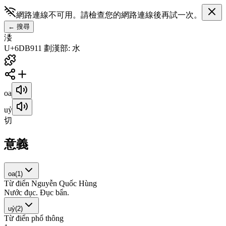
網路連線不可用。請檢查您的網路連線後再試一次。
←
搜尋
涹
U+6DB9
11
劃
漢
部
:
水
oa
uỷ
切
意義
oa
(
1
)
Từ điển Nguyễn Quốc Hùng
N
ư
ớ
c
đ
ụ
c
.
Đ
ụ
c
b
ẩ
n
.
uỷ
(
2
)
Từ điển phổ thông