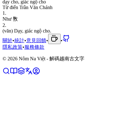
d
ạ
y
c
h
o
,
g
i
á
c
n
g
ộ
c
h
o
Từ điển Trần Văn Chánh
1
.
N
h
ư
斆
2
.
(
v
ă
n
)
D
ạ
y
,
g
i
á
c
n
g
ộ
c
h
o
.
關於
•
統計
•
意見回饋
•
•
隱私政策
•
服務條款
©
2026
Nôm Na Việt - 解碼越南古文字