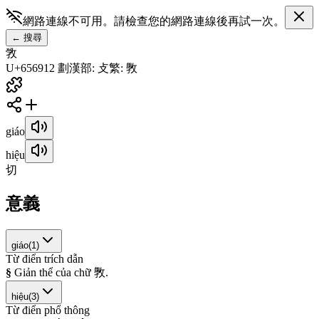
網路連線不可用。請檢查您的網路連線後再試一次。
←
搜尋
敩
U+6569
12
劃
漢
部
:
攴
繁
:
斆
giáo
hiệu
切
意義
giáo
(
1
)
Từ điển trích dẫn
§
G
i
ả
n
t
h
ể
c
ủ
a
c
h
ữ
斆
.
hiệu
(
3
)
Từ điển phổ thông