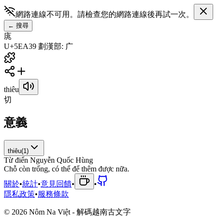
網路連線不可用。請檢查您的網路連線後再試一次。
←
搜尋
庣
U+5EA3
9
劃
漢
部
:
广
thiêu
切
意義
thiêu
(
1
)
Từ điển Nguyễn Quốc Hùng
C
h
ỗ
c
ò
n
t
r
ố
n
g
,
c
ó
t
h
ể
đ
ể
t
h
ê
m
đ
ư
ợ
c
n
ữ
a
.
關於
•
統計
•
意見回饋
•
•
隱私政策
•
服務條款
©
2026
Nôm Na Việt - 解碼越南古文字