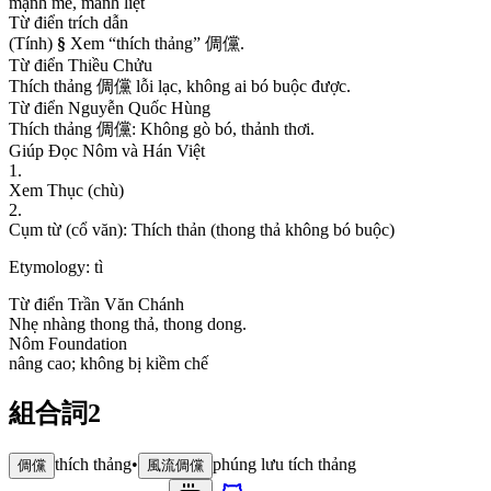
m
ạ
n
h
m
ẽ
,
m
ã
n
h
l
i
ệ
t
Từ điển trích dẫn
(
T
í
n
h
)
§
X
e
m
“
t
h
í
c
h
t
h
ả
n
g
”
倜
儻
.
Từ điển Thiều Chửu
T
h
í
c
h
t
h
ả
n
g
倜
儻
l
ỗ
i
l
ạ
c
,
k
h
ô
n
g
a
i
b
ó
b
u
ộ
c
đ
ư
ợ
c
.
Từ điển Nguyễn Quốc Hùng
T
h
í
c
h
t
h
ả
n
g
倜
儻
:
K
h
ô
n
g
g
ò
b
ó
,
t
h
ả
n
h
t
h
ơ
i
.
Giúp Đọc Nôm và Hán Việt
1
.
X
e
m
T
h
ụ
c
(
c
h
ù
)
2
.
C
ụ
m
t
ừ
(
c
ổ
v
ă
n
)
:
T
h
í
c
h
t
h
ả
n
(
t
h
o
n
g
t
h
ả
k
h
ô
n
g
b
ó
b
u
ộ
c
)
Etymology:
tì
Từ điển Trần Văn Chánh
N
h
ẹ
n
h
à
n
g
t
h
o
n
g
t
h
ả
,
t
h
o
n
g
d
o
n
g
.
Nôm Foundation
n
â
n
g
c
a
o
;
k
h
ô
n
g
b
ị
k
i
ề
m
c
h
ế
組合詞
2
thích thảng
•
phúng lưu tích thảng
倜儻
風流倜儻