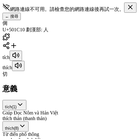
網路連線不可用。請檢查您的網路連線後再試一次。
←
搜尋
倜
U+501C
10
劃
漢
部
:
人
tích
thích
切
意義
tích
(
1
)
Giúp Đọc Nôm và Hán Việt
t
h
í
c
h
t
h
ả
n
(
t
h
a
n
h
t
h
ả
n
)
thích
(
8
)
Từ điển phổ thông