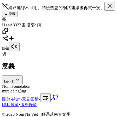
網路連線不可用。請檢查您的網路連線後再試一次。
←
搜尋
䨳
U+4A33
22
劃
漢
部
:
雨
kiến
切
意義
kiến
(
1
)
Nôm Foundation
m
ư
a
đ
ã
n
g
ừ
n
g
關於
•
統計
•
意見回饋
•
•
隱私政策
•
服務條款
©
2026
Nôm Na Việt - 解碼越南古文字