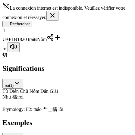
La connexion internet est indisponible. Veuillez vérifier votre
connexion et réessayer.
←
Rechercher
󱬘
U+F1B18
20
traits
Nôm
roi
切
Significations
roi
(
1
)
Từ Điển Chữ Nôm Dẫn Giải
N
h
ư
檑
:
r
o
i
Etymology:
F2: thảo 艹⿰檑 lôi
Exemples