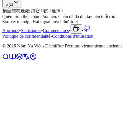
roi
(
1
)
捐
呈
體
枕
迻
錢
蹎
它
𥒥
的
𢬣
連
捽
󱬘
Quên trình thẻ, chậm đưa tiền. Chân đà đá đít, tay liền tuốt roi.
Source:
tdcndg | Hải ngoại huyết thư, tr. 3
À propos
•
Statistiques
•
Commentaires
•
•
Politique de confidentialité
•
Conditions d'utilisation
©
2026
Nôm Na Việt - Déchiffrer l'écriture vietnamienne ancienne