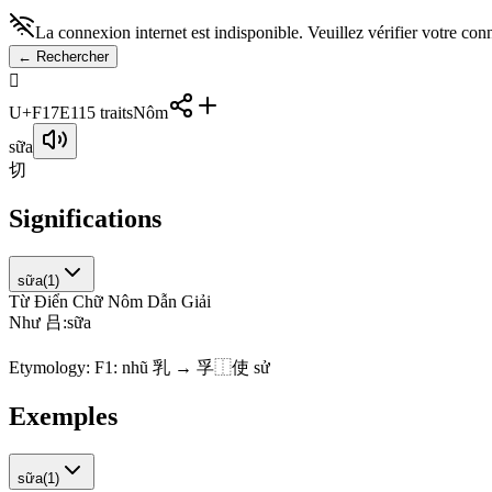
La connexion internet est indisponible. Veuillez vérifier votre con
←
Rechercher
󱟡
U+F17E1
15
traits
Nôm
sữa
切
Significations
sữa
(
1
)
Từ Điển Chữ Nôm Dẫn Giải
N
h
ư
吕
:
s
ữ
a
Etymology:
F1: nhũ 乳 → 孚⿰使 sử
Exemples
sữa
(
1
)