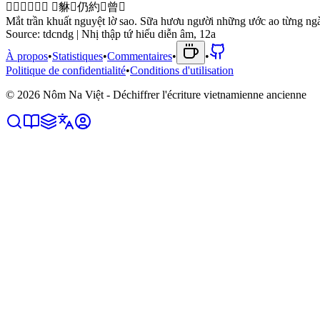
𬑉
塵
屈
月
矑
𬁖
󱟡
貅
𠊛
仍
約
𬇚
曾
𣈜
Mắt trần khuất nguyệt lờ sao. Sữa hươu người những ước ao từng ng
Source:
tdcndg | Nhị thập tứ hiếu diễn âm, 12a
À propos
•
Statistiques
•
Commentaires
•
•
Politique de confidentialité
•
Conditions d'utilisation
©
2026
Nôm Na Việt - Déchiffrer l'écriture vietnamienne ancienne