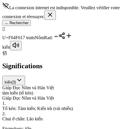
La connexion internet est indisponible. Veuillez vérifier votre
connexion et réessayer.
←
Rechercher
󰓶
U+F04F6
17
traits
Nôm
Rad
:
艹
kiển
切
Significations
kiển
(
3
)
Giúp Đọc Nôm và Hán Việt
t
à
m
k
i
ể
n
(
t
ổ
k
é
n
)
Giúp Đọc Nôm và Hán Việt
1
.
T
ổ
k
é
n
:
T
à
m
k
i
ể
n
;
K
i
ể
n
t
r
ù
(
v
ả
i
n
h
i
ễ
u
)
2
.
C
h
a
i
ở
c
h
â
n
:
L
ã
o
k
i
ể
n
Etymology:
jiǎn