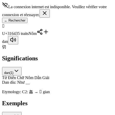
La connexion internet est indisponible. Veuillez vérifier votre
connexion et réessayer.
←
Rechercher
𱙃
U+31643
5
traits
Nôm
dan
切
Significations
dan
(
1
)
Từ Điển Chữ Nôm Dẫn Giải
D
a
n
d
í
u
:
N
h
ư
_
_
Etymology:
C2: 姦 → 𱙃 gian
Exemples