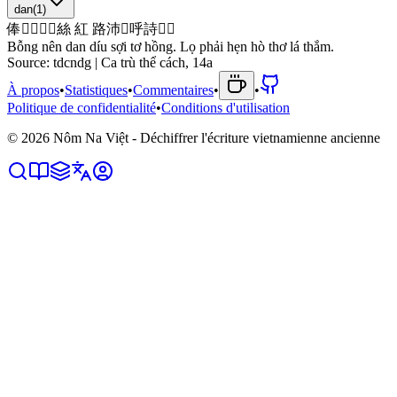
dan
(
1
)
俸
𢧚
𱙃
𬗏
󱫑
絲
紅
路
沛
𭉑
呼
詩
𦲿
𱤴
Bỗng nên dan díu sợi tơ hồng. Lọ phải hẹn hò thơ lá thắm.
Source:
tdcndg | Ca trù thể cách, 14a
À propos
•
Statistiques
•
Commentaires
•
•
Politique de confidentialité
•
Conditions d'utilisation
©
2026
Nôm Na Việt - Déchiffrer l'écriture vietnamienne ancienne