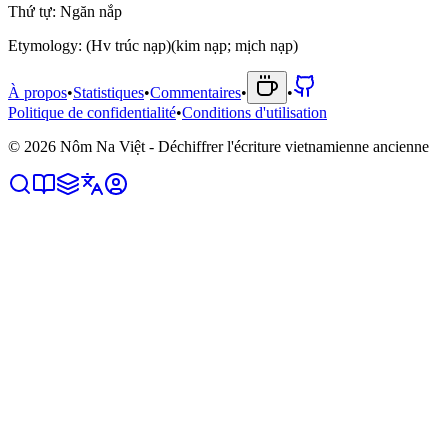
T
h
ứ
t
ự
:
N
g
ă
n
n
ắ
p
Etymology:
(Hv trúc nạp)(kim nạp; mịch nạp)
À propos
•
Statistiques
•
Commentaires
•
•
Politique de confidentialité
•
Conditions d'utilisation
©
2026
Nôm Na Việt - Déchiffrer l'écriture vietnamienne ancienne