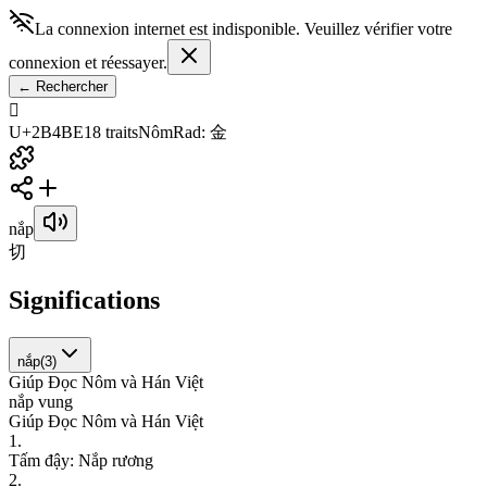
La connexion internet est indisponible. Veuillez vérifier votre
connexion et réessayer.
←
Rechercher
𫒾
U+2B4BE
18
traits
Nôm
Rad
:
金
nắp
切
Significations
nắp
(
3
)
Giúp Đọc Nôm và Hán Việt
n
ắ
p
v
u
n
g
Giúp Đọc Nôm và Hán Việt
1
.
T
ấ
m
đ
ậ
y
:
N
ắ
p
r
ư
ơ
n
g
2
.