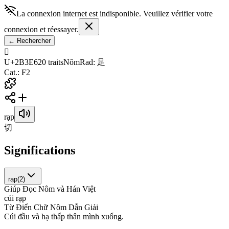
La connexion internet est indisponible. Veuillez vérifier votre
connexion et réessayer.
←
Rechercher
𫏦
U+2B3E6
20
traits
Nôm
Rad
:
足
Cat.
:
F2
rạp
切
Significations
rạp
(
2
)
Giúp Đọc Nôm và Hán Việt
c
ú
i
r
ạ
p
Từ Điển Chữ Nôm Dẫn Giải
C
ú
i
đ
ầ
u
v
à
h
ạ
t
h
ấ
p
t
h
â
n
m
ì
n
h
x
u
ố
n
g
.