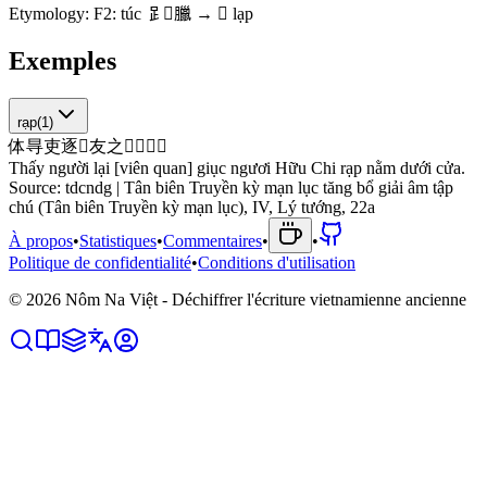
Etymology:
F2: túc 𧾷⿰臘 → 𢀂 lạp
Exemples
rạp
(
1
)
体
㝵
吏
逐
𤽗
友
之
𫏦
𦣰
󰡎
𲈾
Thấy người lại [viên quan] giục ngươi Hữu Chi rạp nằm dưới cửa.
Source:
tdcndg | Tân biên Truyền kỳ mạn lục tăng bổ giải âm tập
chú (Tân biên Truyền kỳ mạn lục), IV, Lý tướng, 22a
À propos
•
Statistiques
•
Commentaires
•
•
Politique de confidentialité
•
Conditions d'utilisation
©
2026
Nôm Na Việt - Déchiffrer l'écriture vietnamienne ancienne