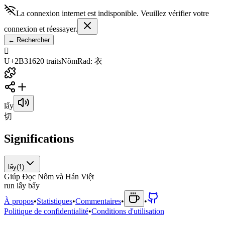
La connexion internet est indisponible. Veuillez vérifier votre
connexion et réessayer.
←
Rechercher
𫌖
U+2B316
20
traits
Nôm
Rad
:
衣
lẩy
切
Significations
lẩy
(
1
)
Giúp Đọc Nôm và Hán Việt
r
u
n
l
ẩ
y
b
ẩ
y
À propos
•
Statistiques
•
Commentaires
•
•
Politique de confidentialité
•
Conditions d'utilisation