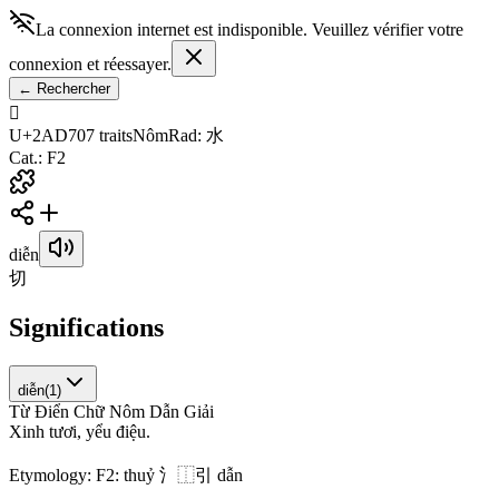
La connexion internet est indisponible. Veuillez vérifier votre
connexion et réessayer.
←
Rechercher
𪵰
U+2AD70
7
traits
Nôm
Rad
:
水
Cat.
:
F2
diễn
切
Significations
diễn
(
1
)
Từ Điển Chữ Nôm Dẫn Giải
X
i
n
h
t
ư
ơ
i
,
y
ể
u
đ
i
ệ
u
.
Etymology:
F2: thuỷ 氵⿰引 dẫn