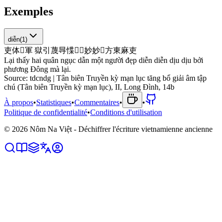
Exemples
diễn
(
1
)
吏
体
𠄩
軍
獄
引
蔑
㝵
惵
𪵰
𪵰
妙
妙
𪽝
方
東
麻
吏
Lại thấy hai quân ngục dẫn một người đẹp diễn diễn dịu dịu bởi
phương Đông mà lại.
Source:
tdcndg | Tân biên Truyền kỳ mạn lục tăng bổ giải âm tập
chú (Tân biên Truyền kỳ mạn lục), II, Long Đình, 14b
À propos
•
Statistiques
•
Commentaires
•
•
Politique de confidentialité
•
Conditions d'utilisation
©
2026
Nôm Na Việt - Déchiffrer l'écriture vietnamienne ancienne