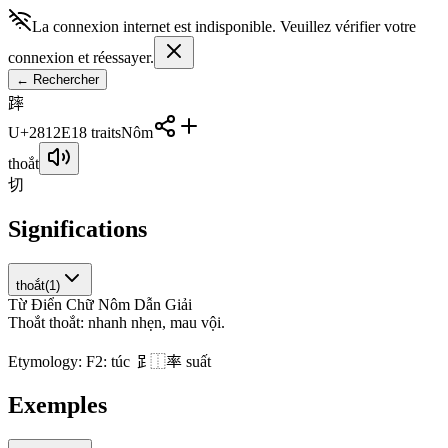
La connexion internet est indisponible. Veuillez vérifier votre
connexion et réessayer.
←
Rechercher
𨄮
U+2812E
18
traits
Nôm
thoắt
切
Significations
thoắt
(
1
)
Từ Điển Chữ Nôm Dẫn Giải
T
h
o
ắ
t
t
h
o
ắ
t
:
n
h
a
n
h
n
h
ẹ
n
,
m
a
u
v
ộ
i
.
Etymology:
F2: túc 𧾷⿰率 suất
Exemples