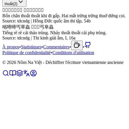
thoắt
(
2
)
𦊚
蹎
𨄮
𨄮
欺
𠫾
急
𠄩
𬑉
懲
懲
課
𨅸
𩲡
Bốn chân thoắt thoắt khi đi gấp. Hai mắt trừng trừng thuở đứng coi.
Source:
tdcndg | Hồng Đức quốc âm thi tập, 54b
㗂
啼
啼
丐
草
蟲
𧿆
𨄮
𨄮
丐
阜
蟲
Tiếng rè rè cái thảo trùng. Nhảy thoắt thoắt cái phụ trùng.
Source:
tdcndg | Thi kinh giải âm, I, 16a
À propos
•
Statistiques
•
Commentaires
•
•
Politique de confidentialité
•
Conditions d'utilisation
©
2026
Nôm Na Việt - Déchiffrer l'écriture vietnamienne ancienne