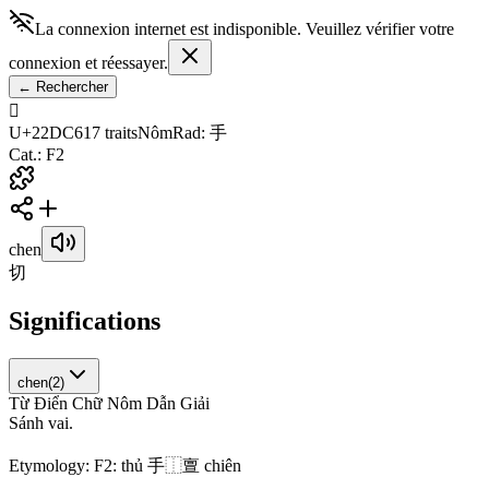
La connexion internet est indisponible. Veuillez vérifier votre
connexion et réessayer.
←
Rechercher
𢷆
U+22DC6
17
traits
Nôm
Rad
:
手
Cat.
:
F2
chen
切
Significations
chen
(
2
)
Từ Điển Chữ Nôm Dẫn Giải
S
á
n
h
v
a
i
.
Etymology:
F2: thủ 手⿰亶 chiên