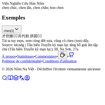
Viện Nghiên Cứu Hán Nôm
c
h
e
n
c
h
ú
c
,
c
h
e
n
l
ấ
n
,
c
h
e
n
c
h
â
n
;
b
o
n
c
h
e
n
Exemples
chen
(
1
)
才
些
雖
𫵈
󰏙
共
代
初
拱
固
𢷆
𦷾
Tài ta tuy mọn, xem cùng đời xưa, cũng có chen (xen) đấy.
Source:
tdcndg | Tân biên Truyền kỳ mạn lục tăng bổ giải âm tập
chú (Tân biên Truyền kỳ mạn lục), III, Na Sơn, 27a
À propos
•
Statistiques
•
Commentaires
•
•
Politique de confidentialité
•
Conditions d'utilisation
©
2026
Nôm Na Việt - Déchiffrer l'écriture vietnamienne ancienne