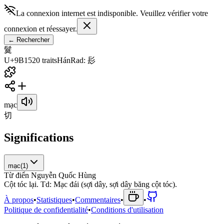
La connexion internet est indisponible. Veuillez vérifier votre
connexion et réessayer.
←
Rechercher
鬕
U+9B15
20
traits
Hán
Rad
:
髟
mạc
切
Significations
mạc
(
1
)
Từ điển Nguyễn Quốc Hùng
C
ộ
t
t
ó
c
l
ạ
i
.
T
d
:
M
ạ
c
đ
á
i
(
s
ợ
i
d
â
y
,
s
ợ
i
d
â
y
b
ă
n
g
c
ộ
t
t
ó
c
)
.
À propos
•
Statistiques
•
Commentaires
•
•
Politique de confidentialité
•
Conditions d'utilisation