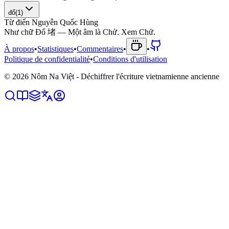
đổ
(
1
)
Từ điển Nguyễn Quốc Hùng
N
h
ư
c
h
ữ
Đ
ổ
堵
—
M
ộ
t
â
m
l
à
C
h
ử
.
X
e
m
C
h
ử
.
À propos
•
Statistiques
•
Commentaires
•
•
Politique de confidentialité
•
Conditions d'utilisation
©
2026
Nôm Na Việt - Déchiffrer l'écriture vietnamienne ancienne