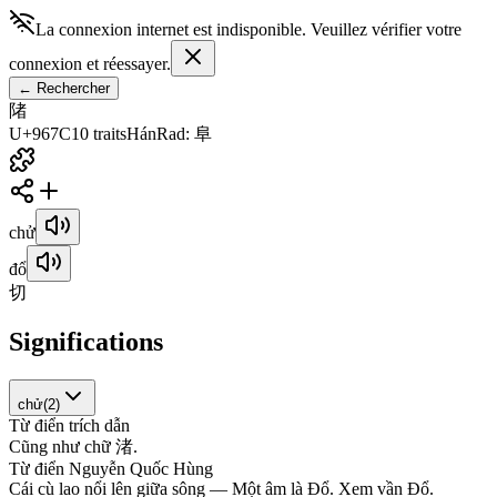
La connexion internet est indisponible. Veuillez vérifier votre
connexion et réessayer.
←
Rechercher
陼
U+967C
10
traits
Hán
Rad
:
阜
chử
đổ
切
Significations
chử
(
2
)
Từ điển trích dẫn
C
ũ
n
g
n
h
ư
c
h
ữ
渚
.
Từ điển Nguyễn Quốc Hùng
C
á
i
c
ù
l
a
o
n
ổ
i
l
ê
n
g
i
ữ
a
s
ô
n
g
—
M
ộ
t
â
m
l
à
Đ
ổ
.
X
e
m
v
ầ
n
Đ
ổ
.