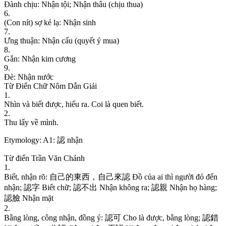
Đ
à
n
h
c
h
ị
u
:
N
h
ậ
n
t
ộ
i
;
N
h
ậ
n
t
h
â
u
(
c
h
ị
u
t
h
u
a
)
6
.
(
C
o
n
n
í
t
)
s
ợ
k
ẻ
l
ạ
:
N
h
ậ
n
s
i
n
h
7
.
Ư
n
g
t
h
u
ậ
n
:
N
h
ậ
n
c
ấ
u
(
q
u
y
ế
t
ý
m
u
a
)
8
.
G
ắ
n
:
N
h
ậ
n
k
i
m
c
ư
ơ
n
g
9
.
Đ
è
:
N
h
ậ
n
n
ư
ớ
c
Từ Điển Chữ Nôm Dẫn Giải
1
.
N
h
ì
n
v
à
b
i
ế
t
đ
ư
ợ
c
,
h
i
ể
u
r
a
.
C
o
i
l
à
q
u
e
n
b
i
ế
t
.
2
.
T
h
u
l
ấ
y
v
ề
m
ì
n
h
.
Etymology:
A1: 認 nhận
Từ điển Trần Văn Chánh
1
.
B
i
ế
t
,
n
h
ậ
n
r
õ
:
自
己
的
東
西
，
自
己
來
認
Đ
ồ
c
ủ
a
a
i
t
h
ì
n
g
ư
ờ
i
đ
ó
đ
ế
n
n
h
ậ
n
;
認
字
B
i
ế
t
c
h
ữ
;
認
不
出
N
h
ậ
n
k
h
ô
n
g
r
a
;
認
親
N
h
ậ
n
h
ọ
h
à
n
g
;
認
臉
N
h
ậ
n
m
ặ
t
2
.
B
ằ
n
g
l
ò
n
g
,
c
ô
n
g
n
h
ậ
n
,
đ
ồ
n
g
ý
:
認
可
C
h
o
l
à
đ
ư
ợ
c
,
b
ằ
n
g
l
ò
n
g
;
認
錯