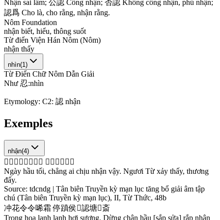
N
h
ậ
n
s
a
i
l
ầ
m
;
公
認
C
ô
n
g
n
h
ậ
n
;
否
認
K
h
ô
n
g
c
ô
n
g
n
h
ậ
n
,
p
h
ủ
n
h
ậ
n
;
認
爲
C
h
o
l
à
,
c
h
o
r
ằ
n
g
,
n
h
ậ
n
r
ằ
n
g
.
Nôm Foundation
n
h
ậ
n
b
i
ế
t
,
h
i
ể
u
,
t
h
ô
n
g
s
u
ố
t
Từ điển Viện Hán Nôm (Nôm)
n
h
ậ
n
t
h
ấ
y
nhìn
(
1
)
Từ Điển Chữ Nôm Dẫn Giải
N
h
ư
忍
:
n
h
ì
n
Etymology:
C2: 認 nhận
Exemples
nhận
(
4
)
𣈜
侯
最
拯
埃
𠺥
認
丕
𤽗
徐
侈
体
傷
𦷾
Ngày hầu tối, chẳng ai chịu nhận vậy. Ngươi Từ xảy thấy, thương
đấy.
Source:
tdcndg | Tân biên Truyền kỳ mạn lục tăng bổ giải âm tập
chú (Tân biên Truyền kỳ mạn lục), II, Từ Thức, 48b
冲
花
令
令
唏
霜
停
蹎
侯
𢘮
認
塘
𧗱
斎
Trong hoa lạnh lạnh hơi sương. Dừng chân hầu [sắp sửa] rắp nhận