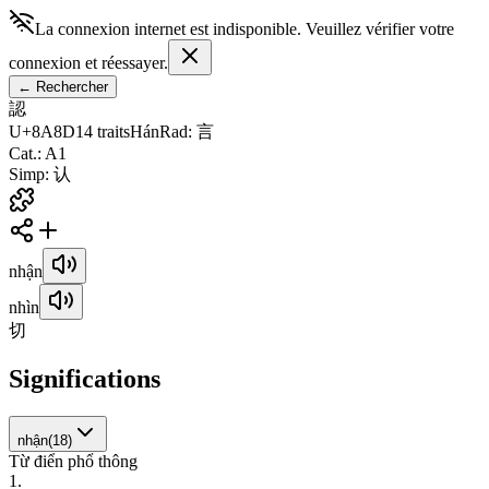
La connexion internet est indisponible. Veuillez vérifier votre
connexion et réessayer.
←
Rechercher
認
U+8A8D
14
traits
Hán
Rad
:
言
Cat.
:
A1
Simp
:
认
nhận
nhìn
切
Significations
nhận
(
18
)
Từ điển phổ thông
1
.