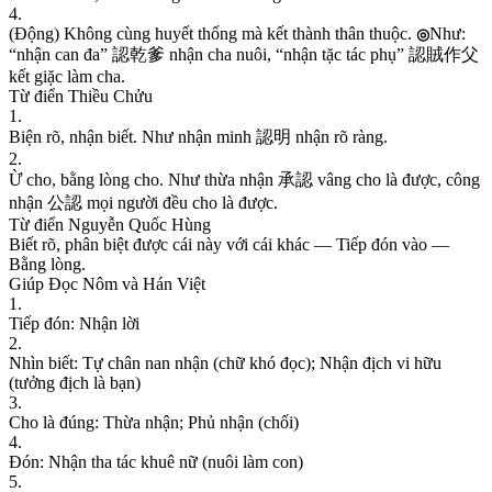
4
.
(
Đ
ộ
n
g
)
K
h
ô
n
g
c
ù
n
g
h
u
y
ế
t
t
h
ố
n
g
m
à
k
ế
t
t
h
à
n
h
t
h
â
n
t
h
u
ộ
c
.
N
h
ư
:
◎
“
n
h
ậ
n
c
a
n
đ
a
”
認
乾
爹
n
h
ậ
n
c
h
a
n
u
ô
i
,
“
n
h
ậ
n
t
ặ
c
t
á
c
p
h
ụ
”
認
賊
作
父
k
ế
t
g
i
ặ
c
l
à
m
c
h
a
.
Từ điển Thiều Chửu
1
.
B
i
ệ
n
r
õ
,
n
h
ậ
n
b
i
ế
t
.
N
h
ư
n
h
ậ
n
m
i
n
h
認
明
n
h
ậ
n
r
õ
r
à
n
g
.
2
.
Ừ
c
h
o
,
b
ằ
n
g
l
ò
n
g
c
h
o
.
N
h
ư
t
h
ừ
a
n
h
ậ
n
承
認
v
â
n
g
c
h
o
l
à
đ
ư
ợ
c
,
c
ô
n
g
n
h
ậ
n
公
認
m
ọ
i
n
g
ư
ờ
i
đ
ề
u
c
h
o
l
à
đ
ư
ợ
c
.
Từ điển Nguyễn Quốc Hùng
B
i
ế
t
r
õ
,
p
h
â
n
b
i
ệ
t
đ
ư
ợ
c
c
á
i
n
à
y
v
ớ
i
c
á
i
k
h
á
c
—
T
i
ế
p
đ
ó
n
v
à
o
—
B
ằ
n
g
l
ò
n
g
.
Giúp Đọc Nôm và Hán Việt
1
.
T
i
ế
p
đ
ó
n
:
N
h
ậ
n
l
ờ
i
2
.
N
h
ì
n
b
i
ế
t
:
T
ự
c
h
â
n
n
a
n
n
h
ậ
n
(
c
h
ữ
k
h
ó
đ
ọ
c
)
;
N
h
ậ
n
đ
ị
c
h
v
i
h
ữ
u
(
t
ư
ở
n
g
đ
ị
c
h
l
à
b
ạ
n
)
3
.
C
h
o
l
à
đ
ú
n
g
:
T
h
ừ
a
n
h
ậ
n
;
P
h
ủ
n
h
ậ
n
(
c
h
ố
i
)
4
.
Đ
ó
n
:
N
h
ậ
n
t
h
a
t
á
c
k
h
u
ê
n
ữ
(
n
u
ô
i
l
à
m
c
o
n
)
5
.