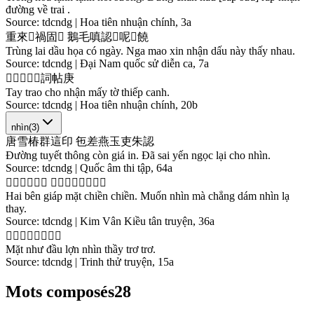
đường về trai .
Source:
tdcndg | Hoa tiên nhuận chính, 3a
重
來
𠱋
禍
固
𣈜
鵝
毛
嗔
認
𨁪
呢
𧡊
饒
Trùng lai dầu họa có ngày. Nga mao xin nhận dấu này thấy nhau.
Source:
tdcndg | Đại Nam quốc sử diễn ca, 7a
𢬣
𢭂
朱
認
𱥯
詞
帖
庚
Tay trao cho nhận mấy tờ thiếp canh.
Source:
tdcndg | Hoa tiên nhuận chính, 20b
nhìn
(
3
)
唐
雪
椿
群
這
印
㐌
差
燕
玉
吏
朱
認
Đường tuyết thông còn giá in. Đã sai yến ngọc lại cho nhìn.
Source:
tdcndg | Quốc âm thi tập, 64a
𠄩
边
夾
𩈘
廛
廛
悶
認
麻
𫽄
敢
認
𨔍
台
Hai bên giáp mặt chiền chiền. Muốn nhìn mà chẳng dám nhìn lạ
thay.
Source:
tdcndg | Kim Vân Kiều tân truyện, 36a
𩈘
如
頭
𤞼
認
柴
猪
猪
Mặt như đầu lợn nhìn thầy trơ trơ.
Source:
tdcndg | Trinh thử truyện, 15a
Mots composés
28