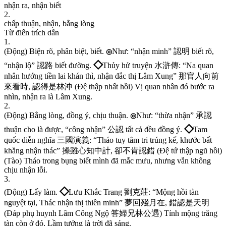
n
h
ậ
n
r
a
,
n
h
ậ
n
b
i
ế
t
2
.
c
h
ấ
p
t
h
u
ậ
n
,
n
h
ậ
n
,
b
ằ
n
g
l
ò
n
g
Từ điển trích dẫn
1
.
(
Đ
ộ
n
g
)
B
i
ệ
n
r
õ
,
p
h
â
n
b
i
ệ
t
,
b
i
ế
t
.
N
h
ư
:
“
n
h
ậ
n
m
i
n
h
”
認
明
b
i
ế
t
r
õ
,
◎
◇
“
n
h
ậ
n
l
ộ
”
認
路
b
i
ế
t
đ
ư
ờ
n
g
.
T
h
ủ
y
h
ử
t
r
u
y
ệ
n
水
滸
傳
:
“
N
a
q
u
a
n
n
h
â
n
h
ư
ớ
n
g
t
i
ề
n
l
a
i
k
h
á
n
t
h
ì
,
n
h
ậ
n
đ
ắ
c
t
h
ị
L
â
m
X
u
n
g
”
那
官
人
向
前
來
看
時
,
認
得
是
林
沖
(
Đ
ệ
t
h
ậ
p
n
h
ấ
t
h
ồ
i
)
V
ị
q
u
a
n
n
h
â
n
đ
ó
b
ư
ớ
c
r
a
n
h
ì
n
,
n
h
ậ
n
r
a
l
à
L
â
m
X
u
n
g
.
2
.
(
Đ
ộ
n
g
)
B
ằ
n
g
l
ò
n
g
,
đ
ồ
n
g
ý
,
c
h
ị
u
t
h
u
ậ
n
.
N
h
ư
:
“
t
h
ừ
a
n
h
ậ
n
”
承
認
◎
◇
t
h
u
ậ
n
c
h
o
l
à
đ
ư
ợ
c
,
“
c
ô
n
g
n
h
ậ
n
”
公
認
t
ấ
t
c
ả
đ
ề
u
đ
ồ
n
g
ý
.
T
a
m
q
u
ố
c
d
i
ễ
n
n
g
h
ĩ
a
三
國
演
義
:
“
T
h
á
o
t
u
y
t
â
m
t
r
i
t
r
ú
n
g
k
ế
,
k
h
ư
ớ
c
b
ấ
t
k
h
ẳ
n
g
n
h
ậ
n
t
h
á
c
”
操
雖
心
知
中
計
,
卻
不
肯
認
錯
(
Đ
ệ
t
ứ
t
h
ậ
p
n
g
ũ
h
ồ
i
)
(
T
à
o
)
T
h
á
o
t
r
o
n
g
b
ụ
n
g
b
i
ế
t
m
ì
n
h
đ
ã
m
ắ
c
m
ư
u
,
n
h
ư
n
g
v
ẫ
n
k
h
ô
n
g
c
h
ị
u
n
h
ậ
n
l
ỗ
i
.
3
.
◇
(
Đ
ộ
n
g
)
L
ấ
y
l
à
m
.
L
ư
u
K
h
ắ
c
T
r
a
n
g
劉
克
莊
:
“
M
ộ
n
g
h
ồ
i
t
à
n
n
g
u
y
ệ
t
t
ạ
i
,
T
h
á
c
n
h
ậ
n
t
h
ị
t
h
i
ê
n
m
i
n
h
”
夢
回
殘
月
在
,
錯
認
是
天
明
(
Đ
á
p
p
h
ụ
h
u
y
n
h
L
â
m
C
ô
n
g
N
g
ộ
答
婦
兄
林
公
遇
)
T
ỉ
n
h
m
ộ
n
g
t
r
ă
n
g
t
à
n
c
ò
n
ở
đ
ó
,
L
ầ
m
t
ư
ở
n
g
l
à
t
r
ờ
i
đ
ã
s
á
n
g
.