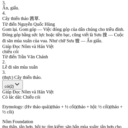
3
.
Ẩ
n
,
g
i
ấ
u
.
4
.
C
â
y
t
h
i
ế
n
t
h
ả
o
茜
草
.
Từ điển Nguyễn Quốc Hùng
G
o
m
l
ạ
i
.
G
o
m
g
ó
p
—
V
i
ệ
c
đ
ó
n
g
g
ó
p
c
ủ
a
d
â
n
c
h
ú
n
g
c
h
o
t
r
i
ề
u
đ
ì
n
h
.
Đ
ó
n
g
g
ó
p
b
ằ
n
g
s
ứ
c
l
ự
c
h
o
ặ
c
t
i
ề
n
b
ạ
c
,
c
ũ
n
g
v
i
ế
t
l
à
S
ư
u
搜
—
C
u
ộ
c
đ
i
s
ă
n
m
ù
a
x
u
â
n
c
ủ
a
v
u
a
.
N
h
ư
c
h
ữ
S
ư
u
獀
—
Ẩ
n
g
i
ấ
u
.
Giúp Đọc Nôm và Hán Việt
c
h
i
ế
u
c
ó
i
Từ điển Trần Văn Chánh
2
.
L
ễ
đ
i
s
ă
n
m
ù
a
x
u
â
n
3
.
(
t
h
ự
c
)
C
â
y
t
h
i
ế
n
t
h
ả
o
.
cói
(
2
)
Giúp Đọc Nôm và Hán Việt
C
ỏ
l
á
c
d
à
i
:
C
h
i
ế
u
c
ó
i
Etymology:
(Hv thảo quái)(thảo + ½ cối)(thảo + hội: ½ cối)(thảo +
½ côi)
Nôm Foundation
t
h
u
t
h
ậ
p
,
t
ậ
p
h
ợ
p
,
h
ộ
i
t
ụ
;
t
ì
m
k
i
ế
m
;
s
ă
n
b
ắ
n
m
ù
a
x
u
â
n
;
t
ậ
p
h
ợ
p
c
h
o