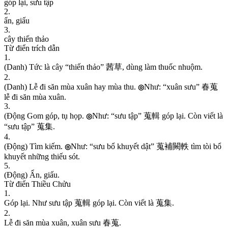
g
ó
p
l
ạ
i
,
s
ư
u
t
ậ
p
2
.
ẩ
n
,
g
i
ấ
u
3
.
c
â
y
t
h
i
ế
n
t
h
ả
o
Từ điển trích dẫn
1
.
(
D
a
n
h
)
T
ứ
c
l
à
c
â
y
“
t
h
i
ế
n
t
h
ả
o
”
茜
草
,
d
ù
n
g
l
à
m
t
h
u
ố
c
n
h
u
ộ
m
.
2
.
(
D
a
n
h
)
L
ễ
đ
i
s
ă
n
m
ù
a
x
u
â
n
h
a
y
m
ù
a
t
h
u
.
N
h
ư
:
“
x
u
â
n
s
ư
u
”
春
蒐
◎
l
ễ
đ
i
s
ă
n
m
ù
a
x
u
â
n
.
3
.
(
Đ
ộ
n
g
G
o
m
g
ó
p
,
t
ụ
h
ọ
p
.
N
h
ư
:
“
s
ư
u
t
ậ
p
”
蒐
輯
g
ó
p
l
ạ
i
.
C
ò
n
v
i
ế
t
l
à
◎
“
s
ư
u
t
ậ
p
”
蒐
集
.
4
.
(
Đ
ộ
n
g
)
T
ì
m
k
i
ế
m
.
N
h
ư
:
“
s
ư
u
b
ổ
k
h
u
y
ế
t
d
ậ
t
”
蒐
補
闕
軼
t
ì
m
t
ò
i
b
ổ
◎
k
h
u
y
ế
t
n
h
ữ
n
g
t
h
i
ế
u
s
ó
t
.
5
.
(
Đ
ộ
n
g
)
Ẩ
n
,
g
i
ấ
u
.
Từ điển Thiều Chửu
1
.
G
ó
p
l
ạ
i
.
N
h
ư
s
ư
u
t
ậ
p
蒐
輯
g
ó
p
l
ạ
i
.
C
ò
n
v
i
ế
t
l
à
蒐
集
.
2
.
L
ễ
đ
i
s
ă
n
m
ù
a
x
u
â
n
,
x
u
â
n
s
ư
u
春
蒐
.