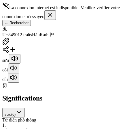
La connexion internet est indisponible. Veuillez vérifier votre
connexion et réessayer.
←
Rechercher
蒐
U+8490
12
traits
Hán
Rad
:
艸
sưu
cói
cùi
切
Significations
sưu
(
6
)
Từ điển phổ thông
1
.