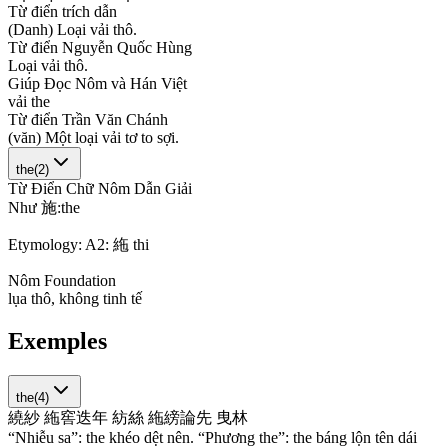
Từ điển trích dẫn
(
D
a
n
h
)
L
o
ạ
i
v
ả
i
t
h
ô
.
Từ điển Nguyễn Quốc Hùng
L
o
ạ
i
v
ả
i
t
h
ô
.
Giúp Đọc Nôm và Hán Việt
v
ả
i
t
h
e
Từ điển Trần Văn Chánh
(
v
ă
n
)
M
ộ
t
l
o
ạ
i
v
ả
i
t
ơ
t
o
s
ợ
i
.
the
(
2
)
Từ Điển Chữ Nôm Dẫn Giải
N
h
ư
施
:
t
h
e
Etymology:
A2: 絁 thi
Nôm Foundation
l
ụ
a
t
h
ô
,
k
h
ô
n
g
t
i
n
h
t
ế
Exemples
the
(
4
)
繞
紗
絁
窖
迭
年
紡
絲
絁
縍
論
先
曳
林
“Nhiễu sa”: the khéo dệt nên. “Phương the”: the báng lộn tên dái