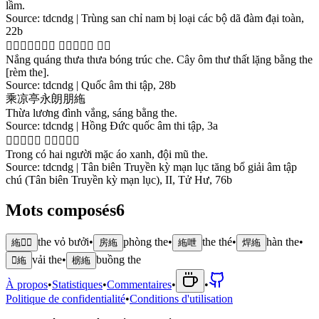
lầm.
Source:
tdcndg | Trùng san chỉ nam bị loại các bộ dã đàm đại toàn,
22b
𪹷
爌
踈
踈
俸
竹
𩂏
𣘃
庵
書
室
浪
朋
絁
Nắng quáng thưa thưa bóng trúc che. Cây ôm thư thất lặng bằng the
[rèm the].
Source:
tdcndg | Quốc âm thi tập, 28b
乘
凉
亭
永
朗
朋
絁
Thừa lương đình vắng, sáng bằng the.
Source:
tdcndg | Hồng Đức quốc âm thi tập, 3a
𥪞
固
𠄩
㝵
默
襖
撑
隊
帽
絁
Trong có hai người mặc áo xanh, đội mũ the.
Source:
tdcndg | Tân biên Truyền kỳ mạn lục tăng bổ giải âm tập
chú (Tân biên Truyền kỳ mạn lục), II, Tử Hư, 76b
Mots composés
6
the vỏ bưởi
•
phòng the
•
the thé
•
hàn the
•
絁𤿭𣞻
房絁
絁呭
焊絁
vải the
•
buồng the
𡲫絁
椖絁
À propos
•
Statistiques
•
Commentaires
•
•
Politique de confidentialité
•
Conditions d'utilisation