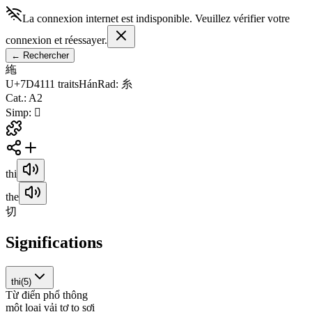
La connexion internet est indisponible. Veuillez vérifier votre
connexion et réessayer.
←
Rechercher
絁
U+7D41
11
traits
Hán
Rad
:
糸
Cat.
:
A2
Simp
:
𫄟
thi
the
切
Significations
thi
(
5
)
Từ điển phổ thông
m
ộ
t
l
o
ạ
i
v
ả
i
t
ơ
t
o
s
ợ
i