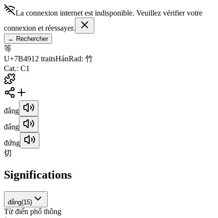
La connexion internet est indisponible. Veuillez vérifier votre
connexion et réessayer.
←
Rechercher
等
U+7B49
12
traits
Hán
Rad
:
竹
Cat.
:
C1
đẳng
đấng
đứng
切
Significations
đẳng
(
15
)
Từ điển phổ thông