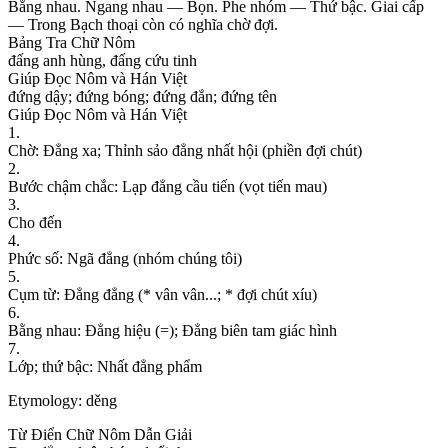
B
ằ
n
g
n
h
a
u
.
N
g
a
n
g
n
h
a
u
—
B
ọ
n
.
P
h
e
n
h
ó
m
—
T
h
ứ
b
ậ
c
.
G
i
a
i
c
ấ
p
—
T
r
o
n
g
B
ạ
c
h
t
h
o
ạ
i
c
ò
n
c
ó
n
g
h
ĩ
a
c
h
ờ
đ
ợ
i
.
Bảng Tra Chữ Nôm
đ
ấ
n
g
a
n
h
h
ù
n
g
,
đ
ấ
n
g
c
ứ
u
t
i
n
h
Giúp Đọc Nôm và Hán Việt
đ
ứ
n
g
d
ậ
y
;
đ
ứ
n
g
b
ó
n
g
;
đ
ứ
n
g
đ
ắ
n
;
đ
ứ
n
g
t
ê
n
Giúp Đọc Nôm và Hán Việt
1
.
C
h
ờ
:
Đ
ẳ
n
g
x
a
;
T
h
ỉ
n
h
s
ả
o
đ
ẳ
n
g
n
h
ấ
t
h
ộ
i
(
p
h
i
ề
n
đ
ợ
i
c
h
ú
t
)
2
.
B
ư
ớ
c
c
h
ậ
m
c
h
ắ
c
:
L
ạ
p
đ
ẳ
n
g
c
ầ
u
t
i
ế
n
(
v
ọ
t
t
i
ế
n
m
a
u
)
3
.
C
h
o
đ
ế
n
4
.
P
h
ứ
c
s
ố
:
N
g
ã
đ
ẳ
n
g
(
n
h
ó
m
c
h
ú
n
g
t
ô
i
)
5
.
C
ụ
m
t
ừ
:
Đ
ẳ
n
g
đ
ẳ
n
g
(
*
v
â
n
v
â
n
.
.
.
;
*
đ
ợ
i
c
h
ú
t
x
í
u
)
6
.
B
ằ
n
g
n
h
a
u
:
Đ
ẳ
n
g
h
i
ệ
u
(
=
)
;
Đ
ẳ
n
g
b
i
ê
n
t
a
m
g
i
á
c
h
ì
n
h
7
.
L
ớ
p
;
t
h
ứ
b
ậ
c
:
N
h
ấ
t
đ
ẳ
n
g
p
h
ẩ
m
Etymology:
děng
Từ Điển Chữ Nôm Dẫn Giải