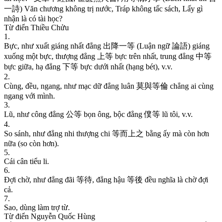
一
詩
)
V
ă
n
c
h
ư
ơ
n
g
k
h
ô
n
g
t
r
ị
n
ư
ớ
c
,
T
r
á
p
k
h
ô
n
g
t
ấ
c
s
á
c
h
,
L
ấ
y
g
ì
n
h
ậ
n
l
à
c
ó
t
à
i
h
ọ
c
?
Từ điển Thiều Chửu
1
.
B
ự
c
,
n
h
ư
x
u
ấ
t
g
i
á
n
g
n
h
ấ
t
đ
ẳ
n
g
出
降
一
等
(
L
u
ậ
n
n
g
ữ
論
語
)
g
i
á
n
g
x
u
ố
n
g
m
ộ
t
b
ự
c
,
t
h
ư
ợ
n
g
đ
ẳ
n
g
上
等
b
ự
c
t
r
ê
n
n
h
ấ
t
,
t
r
u
n
g
đ
ẳ
n
g
中
等
b
ự
c
g
i
ữ
a
,
h
ạ
đ
ẳ
n
g
下
等
b
ự
c
d
ư
ớ
i
n
h
ấ
t
(
h
ạ
n
g
b
é
t
)
,
v
.
v
.
2
.
C
ù
n
g
,
đ
ề
u
,
n
g
a
n
g
,
n
h
ư
m
ạ
c
d
ữ
đ
ẳ
n
g
l
u
â
n
莫
與
等
倫
c
h
ẳ
n
g
a
i
c
ù
n
g
n
g
a
n
g
v
ớ
i
m
ì
n
h
.
3
.
L
ũ
,
n
h
ư
c
ô
n
g
đ
ẳ
n
g
公
等
b
ọ
n
ô
n
g
,
b
ộ
c
đ
ẳ
n
g
僕
等
l
ũ
t
ô
i
,
v
.
v
.
4
.
S
o
s
á
n
h
,
n
h
ư
đ
ẳ
n
g
n
h
i
t
h
ư
ợ
n
g
c
h
i
等
而
上
之
b
ằ
n
g
ấ
y
m
à
c
ò
n
h
ơ
n
n
ữ
a
(
s
o
c
ò
n
h
ơ
n
)
.
5
.
C
á
i
c
â
n
t
i
ể
u
l
i
.
6
.
Ð
ợ
i
c
h
ờ
,
n
h
ư
đ
ẳ
n
g
đ
ã
i
等
待
,
đ
ẳ
n
g
h
ậ
u
等
後
đ
ề
u
n
g
h
ĩ
a
l
à
c
h
ờ
đ
ợ
i
c
ả
.
7
.
S
a
o
,
d
ù
n
g
l
à
m
t
r
ợ
t
ừ
.
Từ điển Nguyễn Quốc Hùng