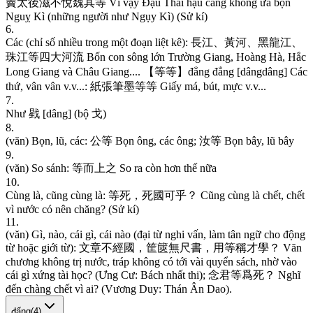
竇
太
後
滋
不
悅
魏
其
等
V
ì
v
ậ
y
Đ
ậ
u
T
h
á
i
h
ậ
u
c
à
n
g
k
h
ô
n
g
ư
a
b
ọ
n
N
g
u
ỵ
K
ì
(
n
h
ữ
n
g
n
g
ư
ờ
i
n
h
ư
N
g
ụ
y
K
ì
)
(
S
ử
k
í
)
6
.
C
á
c
(
c
h
ỉ
s
ố
n
h
i
ề
u
t
r
o
n
g
m
ộ
t
đ
o
ạ
n
l
i
ệ
t
k
ê
)
:
長
江
、
黃
河
、
黑
龍
江
、
珠
江
等
四
大
河
流
B
ố
n
c
o
n
s
ô
n
g
l
ớ
n
T
r
ư
ờ
n
g
G
i
a
n
g
,
H
o
à
n
g
H
à
,
H
ắ
c
L
o
n
g
G
i
a
n
g
v
à
C
h
â
u
G
i
a
n
g
.
.
.
.
【
等
等
】
đ
ẳ
n
g
đ
ẳ
n
g
[
d
â
n
g
d
â
n
g
]
C
á
c
t
h
ứ
,
v
â
n
v
â
n
v
.
v
.
.
.
:
紙
張
筆
墨
等
等
G
i
ấ
y
m
á
,
b
ú
t
,
m
ự
c
v
.
v
.
.
.
7
.
N
h
ư
戥
[
d
â
n
g
]
(
b
ộ
戈
)
8
.
(
v
ă
n
)
B
ọ
n
,
l
ũ
,
c
á
c
:
公
等
B
ọ
n
ô
n
g
,
c
á
c
ô
n
g
;
汝
等
B
ọ
n
b
â
y
,
l
ũ
b
â
y
9
.
(
v
ă
n
)
S
o
s
á
n
h
:
等
而
上
之
S
o
r
a
c
ò
n
h
ơ
n
t
h
ế
n
ữ
a
10
.
C
ù
n
g
l
à
,
c
ũ
n
g
c
ù
n
g
l
à
:
等
死
，
死
國
可
乎
？
C
ũ
n
g
c
ù
n
g
l
à
c
h
ế
t
,
c
h
ế
t
v
ì
n
ư
ớ
c
c
ó
n
ê
n
c
h
ă
n
g
?
(
S
ử
k
í
)
11
.
(
v
ă
n
)
G
ì
,
n
à
o
,
c
á
i
g
ì
,
c
á
i
n
à
o
(
đ
ạ
i
t
ừ
n
g
h
i
v
ấ
n
,
l
à
m
t
â
n
n
g
ữ
c
h
o
đ
ộ
n
g
t
ừ
h
o
ặ
c
g
i
ớ
i
t
ừ
)
:
文
章
不
經
國
，
筐
篋
無
尺
書
，
用
等
稱
才
學
？
V
ă
n
c
h
ư
ơ
n
g
k
h
ô
n
g
t
r
ị
n
ư
ớ
c
,
t
r
á
p
k
h
ô
n
g
c
ó
t
ớ
i
v
à
i
q
u
y
ể
n
s
á
c
h
,
n
h
ờ
v
à
o
c
á
i
g
ì
x
ứ
n
g
t
à
i
h
ọ
c
?
(
Ư
n
g
C
ư
:
B
á
c
h
n
h
ấ
t
t
h
i
)
;
念
君
等
爲
死
？
N
g
h
ĩ
đ
ế
n
c
h
à
n
g
c
h
ế
t
v
ì
a
i
?
(
V
ư
ơ
n
g
D
u
y
:
T
h
á
n
Â
n
D
a
o
)
.
đấng
(
4
)