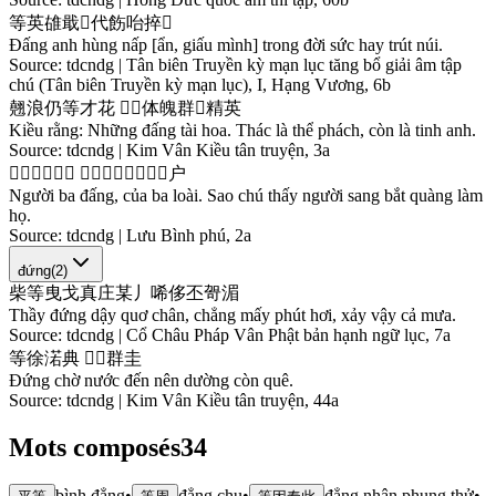
等
英
䧺
戢
𥪞
代
飭
咍
捽
𡶀
Đấng anh hùng nấp [ẩn, giấu mình] trong đời sức hay trút núi.
Source:
tdcndg | Tân biên Truyền kỳ mạn lục tăng bổ giải âm tập
chú (Tân biên Truyền kỳ mạn lục), I, Hạng Vương, 6b
翹
浪
仍
等
才
花
𣨰
𱺵
体
魄
群
𱺵
精
英
Kiều rằng: Những đấng tài hoa. Thác là thể phách, còn là tinh anh.
Source:
tdcndg | Kim Vân Kiều tân truyện, 3a
𠊛
𠀧
等
𧵑
𠀧
𩑛
牢
注
𧡊
𠊛
𢀨
扒
光
𫜵
户
Người ba đấng, của ba loài. Sao chú thấy người sang bắt quàng làm
họ.
Source:
tdcndg | Lưu Bình phú, 2a
đứng
(
2
)
柴
等
曳
戈
真
庄
某
丿
唏
侈
丕
哿
湄
Thầy đứng dậy quơ chân, chẳng mấy phút hơi, xảy vậy cả mưa.
Source:
tdcndg | Cổ Châu Pháp Vân Phật bản hạnh ngữ lục, 7a
等
徐
渃
典
𢧚
𱻌
群
圭
Đứng chờ nước đến nên dường còn quê.
Source:
tdcndg | Kim Vân Kiều tân truyện, 44a
Mots composés
34
bình đẳng
•
đẳng chu
•
đẳng nhân phụng thử
•