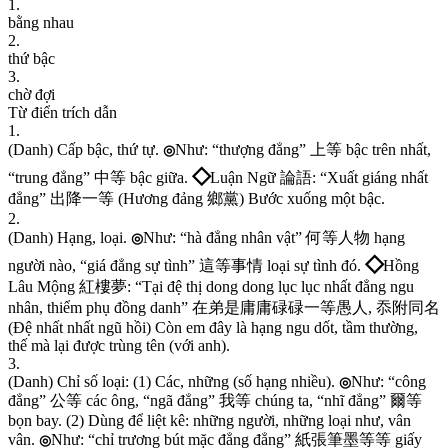
1
.
b
ằ
n
g
n
h
a
u
2
.
t
h
ứ
b
ậ
c
3
.
c
h
ờ
đ
ợ
i
Từ điển trích dẫn
1
.
(
D
a
n
h
)
C
ấ
p
b
ậ
c
,
t
h
ứ
t
ự
.
N
h
ư
:
“
t
h
ư
ợ
n
g
đ
ẳ
n
g
”
上
等
b
ậ
c
t
r
ê
n
n
h
ấ
t
,
◎
◇
“
t
r
u
n
g
đ
ẳ
n
g
”
中
等
b
ậ
c
g
i
ữ
a
.
L
u
ậ
n
N
g
ữ
論
語
:
“
X
u
ấ
t
g
i
á
n
g
n
h
ấ
t
đ
ẳ
n
g
”
出
降
一
等
(
H
ư
ơ
n
g
đ
ả
n
g
鄉
黨
)
B
ư
ớ
c
x
u
ố
n
g
m
ộ
t
b
ậ
c
.
2
.
(
D
a
n
h
)
H
ạ
n
g
,
l
o
ạ
i
.
N
h
ư
:
“
h
à
đ
ẳ
n
g
n
h
â
n
v
ậ
t
”
何
等
人
物
h
ạ
n
g
◎
◇
n
g
ư
ờ
i
n
à
o
,
“
g
i
á
đ
ẳ
n
g
s
ự
t
ì
n
h
”
這
等
事
情
l
o
ạ
i
s
ự
t
ì
n
h
đ
ó
.
H
ồ
n
g
L
â
u
M
ộ
n
g
紅
樓
夢
:
“
T
ạ
i
đ
ệ
t
h
ị
d
o
n
g
d
o
n
g
l
ụ
c
l
ụ
c
n
h
ấ
t
đ
ẳ
n
g
n
g
u
n
h
â
n
,
t
h
i
ể
m
p
h
ụ
đ
ồ
n
g
d
a
n
h
”
在
弟
是
庸
庸
碌
碌
一
等
愚
人
,
忝
附
同
名
(
Đ
ệ
n
h
ấ
t
n
h
ấ
t
n
g
ũ
h
ồ
i
)
C
ò
n
e
m
đ
â
y
l
à
h
ạ
n
g
n
g
u
d
ố
t
,
t
ầ
m
t
h
ư
ờ
n
g
,
t
h
ế
m
à
l
ạ
i
đ
ư
ợ
c
t
r
ù
n
g
t
ê
n
(
v
ớ
i
a
n
h
)
.
3
.
(
D
a
n
h
)
C
h
ỉ
s
ố
l
o
ạ
i
:
(
1
)
C
á
c
,
n
h
ữ
n
g
(
s
ố
h
ạ
n
g
n
h
i
ề
u
)
.
N
h
ư
:
“
c
ô
n
g
◎
đ
ẳ
n
g
”
公
等
c
á
c
ô
n
g
,
“
n
g
ã
đ
ẳ
n
g
”
我
等
c
h
ú
n
g
t
a
,
“
n
h
ĩ
đ
ẳ
n
g
”
爾
等
b
ọ
n
b
a
y
.
(
2
)
D
ù
n
g
đ
ể
l
i
ệ
t
k
ê
:
n
h
ữ
n
g
n
g
ư
ờ
i
,
n
h
ữ
n
g
l
o
ạ
i
n
h
ư
,
v
â
n
v
â
n
.
N
h
ư
:
“
c
h
ỉ
t
r
ư
ơ
n
g
b
ú
t
m
ặ
c
đ
ẳ
n
g
đ
ẳ
n
g
”
紙
張
筆
墨
等
等
g
i
ấ
y
◎