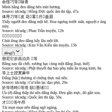
命
恆
刁
等
𤊰
味
香
Mình hằng đeo đẳng bén mùi hương.
Source:
tdcndg | Hồng Đức quốc âm thi tập, 47a
体
㝵
刀
等
𱥺
皮
花
𱐁
畧
𬑉
月
𠲖
盎
眉
Thấy người đeo đẳng một bề. Hoa ngưng trước mắt, nguyệt e áng
mày.
Source:
tdcndg | Phan Trần truyện, 12b
𡭧
𢚸
刀
等
閉
𥹰
𱥺
𠳒
Chút lòng đeo đẳng bấy lâu một lời.
Source:
tdcndg | Kim Vân Kiều tân truyện, 15b
đấng
(
7
)
朋
尼
它
折
昌
泊
共
𠬛
等
Bằng nay đà chết, xương bạc cùng một đấng [loại, thứ].
Source:
tdcndg | Phật thuyết đại báo phụ mẫu ân trọng kinh, 8a
等
上
士
證
實
麻
年
Đấng [bậc] thượng sĩ chứng thực mà nên.
Source:
tdcndg | Cư trần lạc đạo phú, 29a
於
等
塔
時
𢧚
等
塔
顛
𧵆
墨
堵
𧵆
𣗾
Ưa (ở) đấng thấp thì nên đấng thấp. Đen gần mực, đỏ gần son.
Source:
tdcndg | Quốc âm thi tập, 50a
才
𡮮
𡮮
𢧚
等
午
昂
Tài mọn mọn nên đấng ngõ ngàng.
Source:
tdcndg | Hồng Đức quốc âm thi tập, 60b