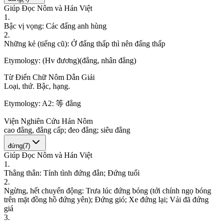
Giúp Đọc Nôm và Hán Việt
1
.
B
ậ
c
v
ị
v
ọ
n
g
:
C
á
c
đ
ấ
n
g
a
n
h
h
ù
n
g
2
.
N
h
ữ
n
g
k
ẻ
(
t
i
ế
n
g
c
ũ
)
:
Ở
đ
ấ
n
g
t
h
ấ
p
t
h
ì
n
ê
n
đ
ấ
n
g
t
h
ấ
p
Etymology:
(Hv đương)(đẳng, nhân đẳng)
Từ Điển Chữ Nôm Dẫn Giải
L
o
ạ
i
,
t
h
ứ
.
B
ậ
c
,
h
ạ
n
g
.
Etymology:
A2: 等 đẳng
Viện Nghiên Cứu Hán Nôm
c
a
o
đ
ẳ
n
g
,
đ
ẳ
n
g
c
ấ
p
;
đ
e
o
đ
ẳ
n
g
;
s
i
ê
u
đ
ẳ
n
g
đứng
(
7
)
Giúp Đọc Nôm và Hán Việt
1
.
T
h
ẳ
n
g
t
h
ắ
n
:
T
í
n
h
t
ì
n
h
đ
ứ
n
g
đ
ắ
n
;
Đ
ứ
n
g
t
u
ổ
i
2
.
N
g
ừ
n
g
,
h
ế
t
c
h
u
y
ể
n
đ
ộ
n
g
:
T
r
ư
a
l
ú
c
đ
ứ
n
g
b
ó
n
g
(
t
ớ
i
c
h
í
n
h
n
g
ọ
b
ó
n
g
t
r
ê
n
m
ặ
t
đ
ồ
n
g
h
ồ
đ
ứ
n
g
y
ê
n
)
;
Đ
ứ
n
g
g
i
ó
;
X
e
đ
ứ
n
g
l
ạ
i
;
V
ả
i
đ
ã
đ
ứ
n
g
g
i
á
3
.