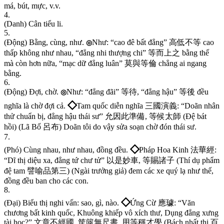
m
á
,
b
ú
t
,
m
ự
c
,
v
.
v
.
4
.
(
D
a
n
h
)
C
â
n
t
i
ể
u
l
i
.
5
.
(
Đ
ộ
n
g
)
B
ằ
n
g
,
c
ù
n
g
,
n
h
ư
.
N
h
ư
:
“
c
a
o
đ
ê
b
ấ
t
đ
ẳ
n
g
”
高
低
不
等
c
a
o
◎
t
h
ấ
p
k
h
ô
n
g
n
h
ư
n
h
a
u
,
“
đ
ẳ
n
g
n
h
i
t
h
ư
ợ
n
g
c
h
i
”
等
而
上
之
b
ằ
n
g
t
h
ế
m
à
c
ò
n
h
ơ
n
n
ữ
a
,
“
m
ạ
c
d
ữ
đ
ẳ
n
g
l
u
â
n
”
莫
與
等
倫
c
h
ẳ
n
g
a
i
n
g
a
n
g
b
ằ
n
g
.
6
.
(
Đ
ộ
n
g
)
Đ
ợ
i
,
c
h
ờ
.
N
h
ư
:
“
đ
ẳ
n
g
đ
ã
i
”
等
待
,
“
đ
ẳ
n
g
h
ậ
u
”
等
後
đ
ề
u
◎
◇
n
g
h
ĩ
a
l
à
c
h
ờ
đ
ợ
i
c
ả
.
T
a
m
q
u
ố
c
d
i
ễ
n
n
g
h
ĩ
a
三
國
演
義
:
“
D
o
ã
n
n
h
â
n
t
h
ử
c
h
u
ẩ
n
b
ị
,
đ
ẳ
n
g
h
ậ
u
t
h
á
i
s
ư
”
允
因
此
準
備
,
等
候
太
師
(
Đ
ệ
b
á
t
h
ồ
i
)
(
L
ã
B
ố
呂
布
)
D
o
ã
n
t
ô
i
d
o
v
ậ
y
s
ử
a
s
o
ạ
n
c
h
ờ
đ
ó
n
t
h
á
i
s
ư
.
7
.
◇
(
P
h
ó
)
C
ù
n
g
n
h
a
u
,
n
h
ư
n
h
a
u
,
đ
ồ
n
g
đ
ề
u
.
P
h
á
p
H
o
a
K
i
n
h
法
華
經
:
“
D
ĩ
t
h
ị
d
i
ệ
u
x
a
,
đ
ẳ
n
g
t
ứ
c
h
ư
t
ử
”
以
是
妙
車
,
等
賜
諸
子
(
T
h
í
d
ụ
p
h
ẩ
m
đ
ệ
t
a
m
譬
喻
品
第
三
)
(
N
g
à
i
t
r
ư
ở
n
g
g
i
ả
)
đ
e
m
c
á
c
x
e
q
u
ý
l
ạ
n
h
ư
t
h
ế
,
đ
ồ
n
g
đ
ề
u
b
a
n
c
h
o
c
á
c
c
o
n
.
8
.
◇
(
Đ
ạ
i
)
B
i
ể
u
t
h
ị
n
g
h
i
v
ấ
n
:
s
a
o
,
g
ì
,
n
à
o
.
Ứ
n
g
C
ừ
應
璩
:
“
V
ă
n
c
h
ư
ơ
n
g
b
ấ
t
k
i
n
h
q
u
ố
c
,
K
h
u
ô
n
g
k
h
i
ế
p
v
ô
x
í
c
h
t
h
ư
,
D
ụ
n
g
đ
ẳ
n
g
x
ư
n
g
t
à
i
h
ọ
c
?
”
文
章
不
經
國
,
筐
篋
無
尺
書
,
用
等
稱
才
學
(
B
á
c
h
n
h
ấ
t
t
h
i
百