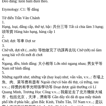
Đ
e
o
đ
ẳ
n
g
:
l
u
ô
n
b
á
m
đ
u
ổ
i
t
h
e
o
.
Etymology:
C1: 等 đẳng
Từ điển Trần Văn Chánh
1
.
H
ạ
n
g
,
l
o
ạ
i
,
đ
ẳ
n
g
c
ấ
p
,
t
h
ứ
t
ự
,
b
ậ
c
:
共
分
三
等
T
ấ
t
c
ả
c
h
i
a
l
à
m
3
h
ạ
n
g
;
頭
等
貨
H
à
n
g
h
ả
o
h
ạ
n
g
,
h
à
n
g
c
ấ
p
1
2
.
C
h
ờ
,
đ
ợ
i
:
等
車
Đ
ợ
i
x
e
3
.
C
h
ờ
t
ớ
i
,
đ
ợ
i
t
ớ
i
(
.
.
.
m
ớ
i
)
:
等
他
做
完
了
功
課
再
去
玩
C
h
ờ
(
t
ớ
i
)
n
ó
l
à
m
x
o
n
g
b
à
i
v
ở
r
ồ
i
m
ớ
i
đ
i
c
h
ơ
i
4
.
N
g
a
n
g
,
đ
ề
u
,
b
ì
n
h
đ
ẳ
n
g
:
大
小
相
等
L
ớ
n
n
h
ỏ
n
g
a
n
g
n
h
a
u
;
男
女
平
等
N
a
m
n
ữ
b
ì
n
h
đ
ẳ
n
g
5
.
N
h
ữ
n
g
n
g
ư
ờ
i
n
h
ư
,
n
h
ữ
n
g
v
ậ
t
(
h
a
y
l
o
ạ
i
)
n
h
ư
,
v
â
n
v
â
n
,
v
.
v
.
.
.
:
市
場
上
魚
、
肉
、
菜
等
應
有
盡
有
N
g
o
à
i
c
h
ợ
c
ó
b
á
n
đ
ủ
t
h
ị
t
,
c
á
t
r
ứ
n
g
,
r
a
u
v
.
v
.
.
.
;
得
獎
的
有
李
光
明
張
學
功
等
Đ
o
ạ
t
đ
ư
ợ
c
g
i
ả
i
t
h
ư
ở
n
g
c
ó
L
í
Q
u
a
n
g
M
i
n
h
,
T
r
ư
ơ
n
g
H
ọ
c
C
ô
n
g
v
.
v
.
.
.
;
我
最
近
去
了
北
方
幾
個
大
城
市
，
包
括
北
京
，
天
津
，
濟
南
等
G
ầ
n
đ
â
y
t
ô
i
đ
ã
đ
i
q
u
a
m
ấ
y
t
h
à
n
h
p
h
ố
l
ớ
n
ở
p
h
í
a
b
ắ
c
,
g
ồ
m
B
ắ
c
K
i
n
h
,
T
h
i
ê
n
T
â
n
,
T
ế
N
a
m
v
.
v
.
.
.
;
是
以