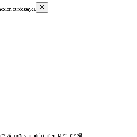
nexion et réessayer.
o
*
*
考
,
r
ư
ớ
c
v
à
o
m
i
ế
u
t
h
ờ
g
ọ
i
l
à
*
*
n
ỉ
*
*
禰
.