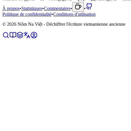
À propos
•
Statistiques
•
Commentaires
•
•
Politique de confidentialité
•
Conditions d'utilisation
©
2026
Nôm Na Việt - Déchiffrer l'écriture vietnamienne ancienne