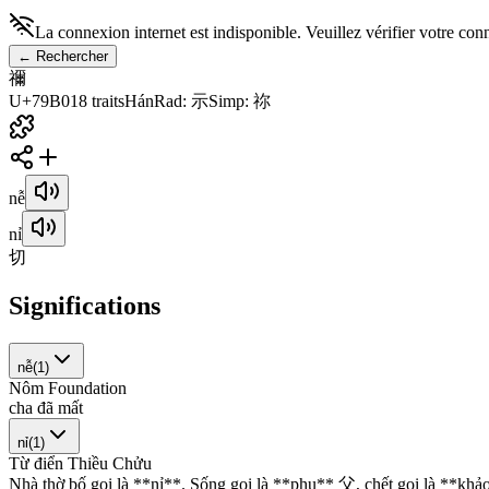
La connexion internet est indisponible. Veuillez vérifier votre con
←
Rechercher
禰
U+79B0
18
traits
Hán
Rad
:
示
Simp
:
祢
nễ
nỉ
切
Significations
nễ
(
1
)
Nôm Foundation
c
h
a
đ
ã
m
ấ
t
nỉ
(
1
)
Từ điển Thiều Chửu
N
h
à
t
h
ờ
b
ố
g
ọ
i
l
à
*
*
n
ỉ
*
*
.
S
ố
n
g
g
ọ
i
l
à
*
*
p
h
ụ
*
*
父
,
c
h
ế
t
g
ọ
i
l
à
*
*
k
h
ả