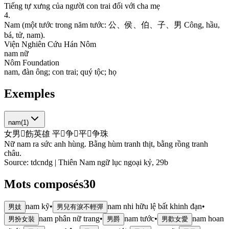
T
i
ế
n
g
t
ự
x
ư
n
g
c
ủ
a
n
g
ư
ờ
i
c
o
n
t
r
a
i
đ
ố
i
v
ớ
i
c
h
a
m
ẹ
4
.
N
a
m
(
m
ộ
t
t
ư
ớ
c
t
r
o
n
g
n
ă
m
t
ư
ớ
c
:
公
、
侯
、
伯
、
子
、
男
C
ô
n
g
,
h
ầ
u
,
b
á
,
t
ử
,
n
a
m
)
.
Viện Nghiên Cứu Hán Nôm
n
a
m
n
ữ
Nôm Foundation
n
a
m
,
đ
à
n
ô
n
g
;
c
o
n
t
r
a
i
;
q
u
ý
t
ộ
c
;
h
ọ
Exemples
nam
(
1
)
女
男
𦋦
飭
英
䧺
平
𤞻
争
𦧘
平
𧍰
争
珠
Nữ nam ra sức anh hùng. Bằng hùm tranh thịt, bằng rồng tranh
châu.
Source:
tdcndg | Thiên Nam ngữ lục ngoại kỷ, 29b
Mots composés
30
nam kỹ
•
nam nhi hữu lệ bất khinh đạn
•
男妓
男兒有淚不輕彈
nam phân nữ trang
•
nam tước
•
nam hoan
男扮女裝
男爵
男歡女愛