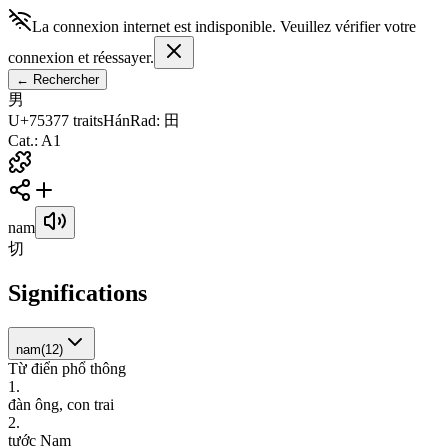
La connexion internet est indisponible. Veuillez vérifier votre
connexion et réessayer.
←
Rechercher
男
U+7537
7
traits
Hán
Rad
:
田
Cat.
:
A1
nam
切
Significations
nam
(
12
)
Từ điển phổ thông
1
.
đ
à
n
ô
n
g
,
c
o
n
t
r
a
i
2
.
t
ư
ớ
c
N
a
m