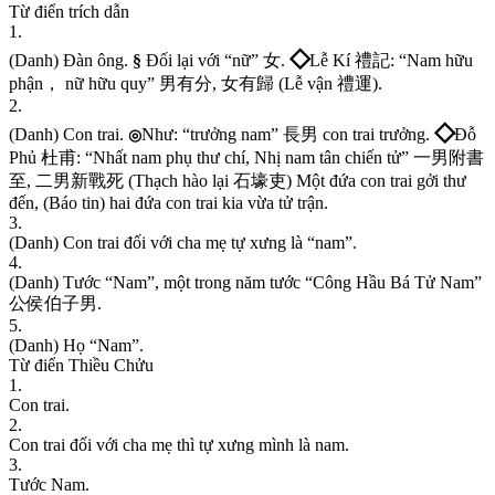
Từ điển trích dẫn
1
.
◇
(
D
a
n
h
)
Đ
à
n
ô
n
g
.
§
Đ
ố
i
l
ạ
i
v
ớ
i
“
n
ữ
”
女
.
L
ễ
K
í
禮
記
:
“
N
a
m
h
ữ
u
p
h
ậ
n
，
n
ữ
h
ữ
u
q
u
y
”
男
有
分
,
女
有
歸
(
L
ễ
v
ậ
n
禮
運
)
.
2
.
◇
(
D
a
n
h
)
C
o
n
t
r
a
i
.
N
h
ư
:
“
t
r
ư
ở
n
g
n
a
m
”
長
男
c
o
n
t
r
a
i
t
r
ư
ở
n
g
.
Đ
ỗ
◎
P
h
ủ
杜
甫
:
“
N
h
ấ
t
n
a
m
p
h
ụ
t
h
ư
c
h
í
,
N
h
ị
n
a
m
t
â
n
c
h
i
ế
n
t
ử
”
一
男
附
書
至
,
二
男
新
戰
死
(
T
h
ạ
c
h
h
à
o
l
ạ
i
石
壕
吏
)
M
ộ
t
đ
ứ
a
c
o
n
t
r
a
i
g
ở
i
t
h
ư
đ
ế
n
,
(
B
á
o
t
i
n
)
h
a
i
đ
ứ
a
c
o
n
t
r
a
i
k
i
a
v
ừ
a
t
ử
t
r
ậ
n
.
3
.
(
D
a
n
h
)
C
o
n
t
r
a
i
đ
ố
i
v
ớ
i
c
h
a
m
ẹ
t
ự
x
ư
n
g
l
à
“
n
a
m
”
.
4
.
(
D
a
n
h
)
T
ư
ớ
c
“
N
a
m
”
,
m
ộ
t
t
r
o
n
g
n
ă
m
t
ư
ớ
c
“
C
ô
n
g
H
ầ
u
B
á
T
ử
N
a
m
”
公
侯
伯
子
男
.
5
.
(
D
a
n
h
)
H
ọ
“
N
a
m
”
.
Từ điển Thiều Chửu
1
.
C
o
n
t
r
a
i
.
2
.
C
o
n
t
r
a
i
đ
ố
i
v
ớ
i
c
h
a
m
ẹ
t
h
ì
t
ự
x
ư
n
g
m
ì
n
h
l
à
n
a
m
.
3
.
T
ư
ớ
c
N
a
m
.