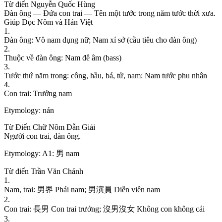
Từ điển Nguyễn Quốc Hùng
Đ
à
n
ô
n
g
—
Đ
ứ
a
c
o
n
t
r
a
i
—
T
ê
n
m
ộ
t
t
ư
ớ
c
t
r
o
n
g
n
ă
m
t
ư
ớ
c
t
h
ờ
i
x
ư
a
.
Giúp Đọc Nôm và Hán Việt
1
.
Đ
à
n
ô
n
g
:
V
ô
n
a
m
d
ụ
n
g
n
ữ
;
N
a
m
x
í
s
ở
(
c
ầ
u
t
i
ê
u
c
h
o
đ
à
n
ô
n
g
)
2
.
T
h
u
ộ
c
v
ề
đ
à
n
ô
n
g
:
N
a
m
đ
ê
â
m
(
b
a
s
s
)
3
.
T
ư
ớ
c
t
h
ứ
n
ă
m
t
r
o
n
g
:
c
ô
n
g
,
h
ầ
u
,
b
á
,
t
ử
,
n
a
m
:
N
a
m
t
ư
ớ
c
p
h
u
n
h
â
n
4
.
C
o
n
t
r
a
i
:
T
r
ư
ở
n
g
n
a
m
Etymology:
nán
Từ Điển Chữ Nôm Dẫn Giải
N
g
ư
ờ
i
c
o
n
t
r
a
i
,
đ
à
n
ô
n
g
.
Etymology:
A1: 男 nam
Từ điển Trần Văn Chánh
1
.
N
a
m
,
t
r
a
i
:
男
界
P
h
á
i
n
a
m
;
男
演
員
D
i
ễ
n
v
i
ê
n
n
a
m
2
.
C
o
n
t
r
a
i
:
長
男
C
o
n
t
r
a
i
t
r
ư
ở
n
g
;
沒
男
沒
女
K
h
ô
n
g
c
o
n
k
h
ô
n
g
c
á
i
3
.