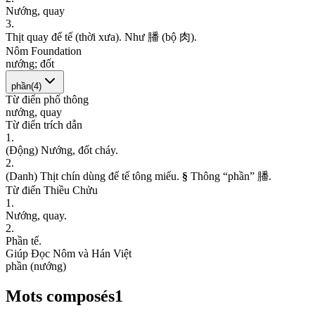
N
ư
ớ
n
g
,
q
u
a
y
3
.
T
h
ị
t
q
u
a
y
đ
ể
t
ế
(
t
h
ờ
i
x
ư
a
)
.
N
h
ư
膰
(
b
ộ
肉
)
.
Nôm Foundation
n
ư
ớ
n
g
;
đ
ố
t
phần
(
4
)
Từ điển phổ thông
n
ư
ớ
n
g
,
q
u
a
y
Từ điển trích dẫn
1
.
(
Đ
ộ
n
g
)
N
ư
ớ
n
g
,
đ
ố
t
c
h
á
y
.
2
.
(
D
a
n
h
)
T
h
ị
t
c
h
í
n
d
ù
n
g
đ
ể
t
ế
t
ô
n
g
m
i
ế
u
.
§
T
h
ô
n
g
“
p
h
ầ
n
”
膰
.
Từ điển Thiều Chửu
1
.
N
ư
ớ
n
g
,
q
u
a
y
.
2
.
P
h
ầ
n
t
ế
.
Giúp Đọc Nôm và Hán Việt
p
h
ầ
n
(
n
ư
ớ
n
g
)
Mots composés
1