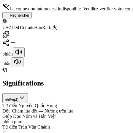
La connexion internet est indisponible. Veuillez vérifier votre con
←
Rechercher
燔
U+71D4
16
traits
Hán
Rad
:
火
phiền
phần
切
Significations
phiền
(
4
)
Từ điển Nguyễn Quốc Hùng
Đ
ố
t
.
C
h
â
m
l
ử
a
đ
ố
t
—
N
ư
ớ
n
g
t
r
ê
n
l
ử
a
.
Giúp Đọc Nôm và Hán Việt
p
h
i
ề
n
p
h
ứ
c
Từ điển Trần Văn Chánh
2
.