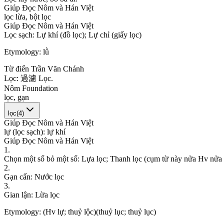
Giúp Đọc Nôm và Hán Việt
l
ọ
c
l
ừ
a
,
b
ộ
t
l
ọ
c
Giúp Đọc Nôm và Hán Việt
L
ọ
c
s
ạ
c
h
:
L
ự
k
h
í
(
đ
ồ
l
ọ
c
)
;
L
ự
c
h
ỉ
(
g
i
ấ
y
l
ọ
c
)
Etymology:
lǜ
Từ điển Trần Văn Chánh
L
ọ
c
:
過
濾
L
ọ
c
.
Nôm Foundation
l
ọ
c
,
g
ạ
n
lọc
(
4
)
Giúp Đọc Nôm và Hán Việt
l
ự
(
l
ọ
c
s
ạ
c
h
)
:
l
ự
k
h
í
Giúp Đọc Nôm và Hán Việt
1
.
C
h
ọ
n
m
ộ
t
s
ố
b
ỏ
m
ộ
t
s
ố
:
L
ự
a
l
ọ
c
;
T
h
a
n
h
l
ọ
c
(
c
ụ
m
t
ừ
n
à
y
n
ử
a
H
v
n
ử
a
2
.
G
ạ
n
c
ấ
n
:
N
ư
ớ
c
l
ọ
c
3
.
G
i
a
n
l
ậ
n
:
L
ừ
a
l
ọ
c
Etymology:
(Hv lự; thuỷ lộc)(thuỷ lục; thuỷ lục)