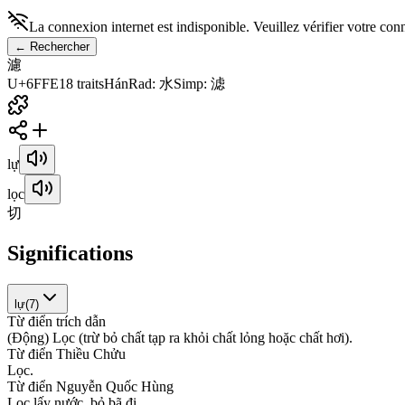
La connexion internet est indisponible. Veuillez vérifier votre con
←
Rechercher
濾
U+6FFE
18
traits
Hán
Rad
:
水
Simp
:
滤
lự
lọc
切
Significations
lự
(
7
)
Từ điển trích dẫn
(
Đ
ộ
n
g
)
L
ọ
c
(
t
r
ừ
b
ỏ
c
h
ấ
t
t
ạ
p
r
a
k
h
ỏ
i
c
h
ấ
t
l
ỏ
n
g
h
o
ặ
c
c
h
ấ
t
h
ơ
i
)
.
Từ điển Thiều Chửu
L
ọ
c
.
Từ điển Nguyễn Quốc Hùng
L
ọ
c
l
ấ
y
n
ư
ớ
c
,
b
ỏ
b
ã
đ
i
.