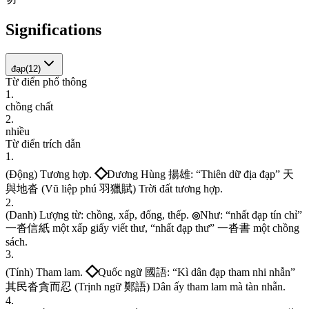
Significations
đạp
(
12
)
Từ điển phổ thông
1
.
c
h
ồ
n
g
c
h
ấ
t
2
.
n
h
i
ề
u
Từ điển trích dẫn
1
.
◇
(
Đ
ộ
n
g
)
T
ư
ơ
n
g
h
ợ
p
.
D
ư
ơ
n
g
H
ù
n
g
揚
雄
:
“
T
h
i
ê
n
d
ữ
đ
ị
a
đ
ạ
p
”
天
與
地
沓
(
V
ũ
l
i
ệ
p
p
h
ú
羽
獵
賦
)
T
r
ờ
i
đ
ấ
t
t
ư
ơ
n
g
h
ợ
p
.
2
.
(
D
a
n
h
)
L
ư
ợ
n
g
t
ừ
:
c
h
ồ
n
g
,
x
ấ
p
,
đ
ố
n
g
,
t
h
ế
p
.
N
h
ư
:
“
n
h
ấ
t
đ
ạ
p
t
í
n
c
h
ỉ
”
◎
一
沓
信
紙
m
ộ
t
x
ấ
p
g
i
ấ
y
v
i
ế
t
t
h
ư
,
“
n
h
ấ
t
đ
ạ
p
t
h
ư
”
一
沓
書
m
ộ
t
c
h
ồ
n
g
s
á
c
h
.
3
.
◇
(
T
í
n
h
)
T
h
a
m
l
a
m
.
Q
u
ố
c
n
g
ữ
國
語
:
“
K
ì
d
â
n
đ
ạ
p
t
h
a
m
n
h
i
n
h
ẫ
n
”
其
民
沓
貪
而
忍
(
T
r
ị
n
h
n
g
ữ
鄭
語
)
D
â
n
ấ
y
t
h
a
m
l
a
m
m
à
t
à
n
n
h
ẫ
n
.
4
.