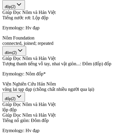
độp
(
2
)
Giúp Đọc Nôm và Hán Việt
T
i
ế
n
g
n
ư
ớ
c
r
ơ
i
:
L
ộ
p
đ
ộ
p
Etymology:
Hv đạp
Nôm Foundation
c
o
n
n
e
c
t
e
d
,
j
o
i
n
e
d
;
r
e
p
e
a
t
e
d
đôm
(
2
)
Giúp Đọc Nôm và Hán Việt
T
ư
ợ
n
g
t
h
a
n
h
t
i
ế
n
g
v
ỗ
t
a
y
,
n
h
a
i
v
ậ
t
g
i
ò
n
.
.
.
:
Đ
ô
m
(
đ
ố
p
)
đ
ố
p
Etymology:
Nôm đốp*
Viện Nghiên Cứu Hán Nôm
v
ã
n
g
l
a
i
t
ạ
p
đ
ạ
p
(
c
h
ồ
n
g
c
h
ấ
t
n
h
i
ề
u
n
g
ư
ờ
i
q
u
a
l
ạ
i
)
đốp
(
2
)
Giúp Đọc Nôm và Hán Việt
l
ộ
p
đ
ộ
p
Giúp Đọc Nôm và Hán Việt
T
i
ế
n
g
n
ổ
g
i
ò
n
:
Đ
ô
m
đ
ố
p
Etymology:
Hv đạp