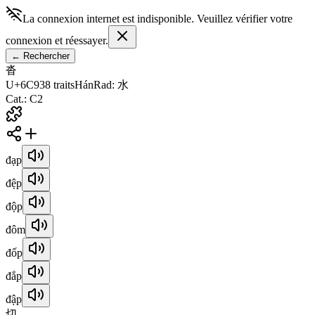
La connexion internet est indisponible. Veuillez vérifier votre
connexion et réessayer.
←
Rechercher
沓
U+6C93
8
traits
Hán
Rad
:
水
Cat.
:
C2
đạp
đệp
độp
đôm
đốp
đắp
đập
切