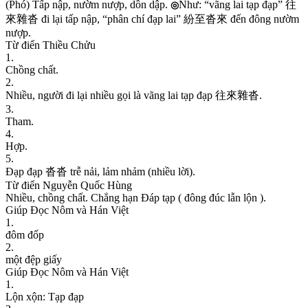
(
P
h
ó
)
T
ấ
p
n
ậ
p
,
n
ư
ờ
m
n
ư
ợ
p
,
d
ồ
n
d
ậ
p
.
N
h
ư
:
“
v
ã
n
g
l
a
i
t
ạ
p
đ
ạ
p
”
往
◎
來
雜
沓
đ
i
l
ạ
i
t
ấ
p
n
ậ
p
,
“
p
h
â
n
c
h
í
đ
ạ
p
l
a
i
”
紛
至
沓
來
đ
ế
n
đ
ô
n
g
n
ư
ờ
m
n
ư
ợ
p
.
Từ điển Thiều Chửu
1
.
C
h
ồ
n
g
c
h
ấ
t
.
2
.
N
h
i
ề
u
,
n
g
ư
ờ
i
đ
i
l
ạ
i
n
h
i
ề
u
g
ọ
i
l
à
v
ã
n
g
l
a
i
t
ạ
p
đ
ạ
p
往
來
雜
沓
.
3
.
T
h
a
m
.
4
.
H
ợ
p
.
5
.
Ð
ạ
p
đ
ạ
p
沓
沓
t
r
ễ
n
ả
i
,
l
ả
m
n
h
ả
m
(
n
h
i
ề
u
l
ờ
i
)
.
Từ điển Nguyễn Quốc Hùng
N
h
i
ề
u
,
c
h
ồ
n
g
c
h
ấ
t
.
C
h
ă
n
g
h
ạ
n
Đ
á
p
t
ạ
p
(
đ
ô
n
g
đ
ú
c
l
ẫ
n
l
ộ
n
)
.
Giúp Đọc Nôm và Hán Việt
1
.
đ
ô
m
đ
ố
p
2
.
m
ộ
t
đ
ệ
p
g
i
ấ
y
Giúp Đọc Nôm và Hán Việt
1
.
L
ộ
n
x
ộ
n
:
T
ạ
p
đ
ạ
p