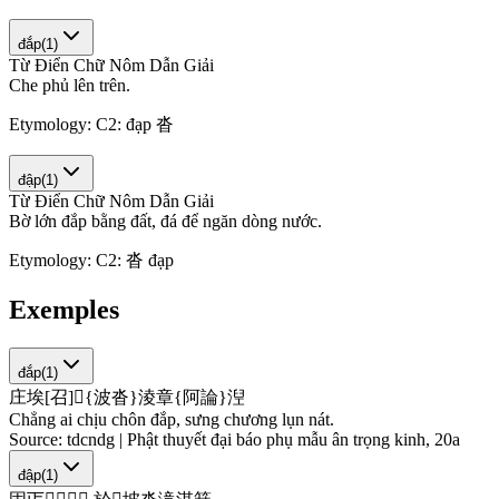
đắp
(
1
)
Từ Điển Chữ Nôm Dẫn Giải
C
h
e
p
h
ủ
l
ê
n
t
r
ê
n
.
Etymology:
C2: đạp 沓
đập
(
1
)
Từ Điển Chữ Nôm Dẫn Giải
B
ờ
l
ớ
n
đ
ắ
p
b
ằ
n
g
đ
ấ
t
,
đ
á
đ
ể
n
g
ă
n
d
ò
n
g
n
ư
ớ
c
.
Etymology:
C2: 沓 đạp
Exemples
đắp
(
1
)
庄
埃
[
召
]
󱟳
{
波
沓
}
淩
章
{
阿
論
}
湼
Chẳng ai chịu chôn đắp, sưng chương lụn nát.
Source:
tdcndg | Phật thuyết đại báo phụ mẫu ân trọng kinh, 20a
đập
(
1
)