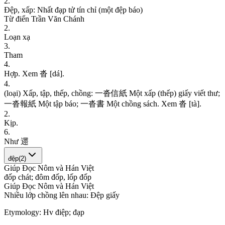
2
.
Đ
ệ
p
,
x
ấ
p
:
N
h
ấ
t
đ
ạ
p
t
ử
t
í
n
c
h
ỉ
(
m
ộ
t
đ
ệ
p
b
á
o
)
Từ điển Trần Văn Chánh
2
.
L
o
ạ
n
x
ạ
3
.
T
h
a
m
4
.
H
ợ
p
.
X
e
m
沓
[
d
á
]
.
4
.
(
l
o
ạ
i
)
X
ấ
p
,
t
ậ
p
,
t
h
ế
p
,
c
h
ồ
n
g
:
一
沓
信
紙
M
ộ
t
x
ấ
p
(
t
h
ế
p
)
g
i
ấ
y
v
i
ế
t
t
h
ư
;
一
沓
報
紙
M
ộ
t
t
ậ
p
b
á
o
;
一
沓
書
M
ộ
t
c
h
ồ
n
g
s
á
c
h
.
X
e
m
沓
[
t
à
]
.
2
.
K
ị
p
.
6
.
N
h
ư
遝
đệp
(
2
)
Giúp Đọc Nôm và Hán Việt
đ
ố
p
c
h
á
t
;
đ
ô
m
đ
ố
p
,
l
ố
p
đ
ố
p
Giúp Đọc Nôm và Hán Việt
N
h
i
ề
u
l
ớ
p
c
h
ồ
n
g
l
ê
n
n
h
a
u
:
Đ
ệ
p
g
i
ấ
y
Etymology:
Hv điệp; đạp