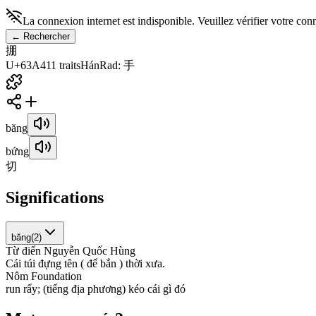
La connexion internet est indisponible. Veuillez vérifier votre con
←
Rechercher
掤
U+63A4
11
traits
Hán
Rad
:
手
băng
bứng
切
Significations
băng
(
2
)
Từ điển Nguyễn Quốc Hùng
C
á
i
t
ú
i
đ
ự
n
g
t
ê
n
(
đ
ể
b
ắ
n
)
t
h
ờ
i
x
ư
a
.
Nôm Foundation
r
u
n
r
ẩ
y
;
(
t
i
ế
n
g
đ
ị
a
p
h
ư
ơ
n
g
)
k
é
o
c
á
i
g
ì
đ
ó