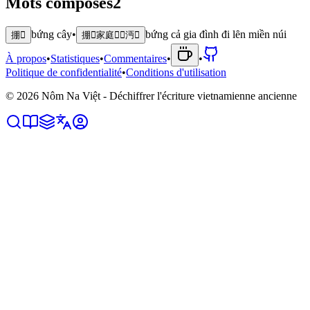
Mots composés
2
bứng cây
•
bứng cả gia đình đi lȇn miền núi
掤𣘃
掤𪥘家庭𠫾𬨠沔𡶀
À propos
•
Statistiques
•
Commentaires
•
•
Politique de confidentialité
•
Conditions d'utilisation
©
2026
Nôm Na Việt - Déchiffrer l'écriture vietnamienne ancienne