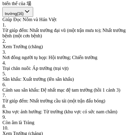
b
i
ế
n
t
h
ể
c
ủ
a
場
trường
(
16
)
Giúp Đọc Nôm và Hán Việt
1
.
T
ừ
g
i
ú
p
đ
ế
m
:
N
h
ấ
t
t
r
ư
ờ
n
g
đ
ạ
i
v
ũ
(
m
ộ
t
t
r
ậ
n
m
ư
a
t
o
)
;
N
h
ấ
t
t
r
ư
ờ
n
g
b
ệ
n
h
(
m
ộ
t
c
ơ
n
b
ệ
n
h
)
2
.
X
e
m
T
r
ư
ờ
n
g
(
c
h
ă
n
g
)
3
.
N
ơ
i
đ
ô
n
g
n
g
ư
ờ
i
t
ụ
h
ọ
p
:
H
ộ
i
t
r
ư
ờ
n
g
;
C
h
i
ế
n
t
r
ư
ờ
n
g
4
.
T
r
ạ
i
c
h
ă
n
n
u
ô
i
:
Á
p
t
r
ư
ờ
n
g
(
t
r
ạ
i
v
ị
t
)
5
.
S
â
n
k
h
ấ
u
:
X
u
ấ
t
t
r
ư
ờ
n
g
(
l
ê
n
s
â
n
k
h
ấ
u
)
6
.
C
ả
n
h
s
a
u
s
â
n
k
h
ấ
u
:
Đ
ệ
n
h
ấ
t
m
ạ
c
đ
ệ
t
a
m
t
r
ư
ờ
n
g
(
h
ồ
i
1
c
ả
n
h
3
)
7
.
T
ừ
g
i
ú
p
đ
ế
m
:
N
h
ấ
t
t
r
ư
ờ
n
g
c
ầ
u
t
á
i
(
m
ộ
t
t
r
ậ
n
đ
ấ
u
b
ó
n
g
)
8
.
K
h
u
v
ự
c
ả
n
h
h
ư
ở
n
g
:
T
ừ
t
r
ư
ờ
n
g
(
k
h
u
v
ự
c
c
ó
s
ứ
c
n
a
m
c
h
â
m
)
9
.
C
ò
n
â
m
l
à
T
r
à
n
g
10
.
X
e
m
T
r
ư
ờ
n
g
(
c
h
á
n
g
)