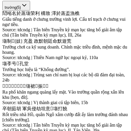
trường
(
5
)
鬦
㗂
名
於
蒸
塲
荣
利
構
致
澤
於
蒸
盃
漁
樵
Giấu tiếng danh ở chưng trường vinh lợi. Cấu trí trạch ở chưng vui
ngư tiều.
Source:
tdcndg | Tân biên Truyền kỳ mạn lục tăng bổ giải âm tập
chú (Tân biên Truyền kỳ mạn lục), III, 26a
塲
制
𰙔
[
妓
]
充
盈
政
默
朝
廷
命
默
遊
荒
Trường chơi ca kỹ sung doanh. Chính mặc triều đình, mệnh mặc du
hoang.
Source:
tdcndg | Thiên Nam ngữ lục ngoại kỷ, 110a
塲
斈
号
𱺵
孔
堂
Trường học hiệu là “Khổng đường”.
Source:
tdcndg | Trùng san chỉ nam bị loại các bộ dã đàm đại toàn,
24b
𫥨
庯
巾
昂
挄
𥙩
󰘚
󱚢
塲
裙
𢌌
振
𨖲
𦟏
Ra phố khăn ngang quàng lấy mặt. Vào trường quần rộng xắn lên
khu [bẹn, đít].
Source:
tdcndg | Vị thành giai cú tập biên, 15b
卒
朝
茹
胡
軍
吳
侵
劫
坦
意
𫜵
塲
打
饒
Rốt triều nhà Hồ, quân Ngô xâm cướp đất ấy làm trường đánh nhau
[chiến trường].
Source:
tdcndg | Tân biên Truyền kỳ mạn lục tăng bổ giải âm tập
chú (Tân biên Truyền kỳ mạn lục), II, Tản Viên, 39a