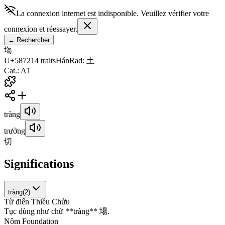
La connexion internet est indisponible. Veuillez vérifier votre
connexion et réessayer.
←
Rechercher
塲
U+5872
14
traits
Hán
Rad
:
土
Cat.
:
A1
tràng
trường
切
Significations
tràng
(
2
)
Từ điển Thiều Chửu
T
ụ
c
d
ù
n
g
n
h
ư
c
h
ữ
*
*
t
r
à
n
g
*
*
場
.
Nôm Foundation