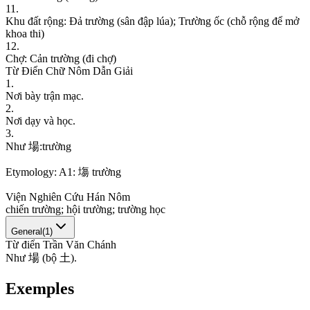
11
.
K
h
u
đ
ấ
t
r
ộ
n
g
:
Đ
ả
t
r
ư
ờ
n
g
(
s
â
n
đ
ậ
p
l
ú
a
)
;
T
r
ư
ờ
n
g
ố
c
(
c
h
ỗ
r
ộ
n
g
đ
ể
m
ở
k
h
o
a
t
h
i
)
12
.
C
h
ợ
:
C
ả
n
t
r
ư
ờ
n
g
(
đ
i
c
h
ợ
)
Từ Điển Chữ Nôm Dẫn Giải
1
.
N
ơ
i
b
à
y
t
r
ậ
n
m
ạ
c
.
2
.
N
ơ
i
d
ạ
y
v
à
h
ọ
c
.
3
.
N
h
ư
場
:
t
r
ư
ờ
n
g
Etymology:
A1: 塲 trường
Viện Nghiên Cứu Hán Nôm
c
h
i
ế
n
t
r
ư
ờ
n
g
;
h
ộ
i
t
r
ư
ờ
n
g
;
t
r
ư
ờ
n
g
h
ọ
c
General
(
1
)
Từ điển Trần Văn Chánh
N
h
ư
場
(
b
ộ
土
)
.
Exemples