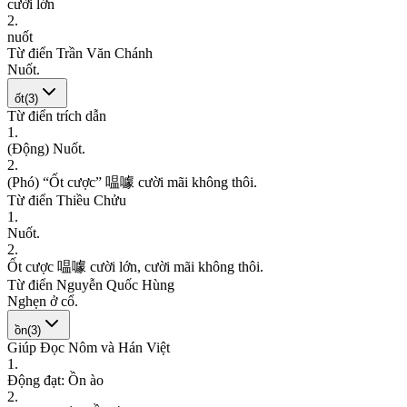
c
ư
ờ
i
l
ớ
n
2
.
n
u
ố
t
Từ điển Trần Văn Chánh
N
u
ố
t
.
ốt
(
3
)
Từ điển trích dẫn
1
.
(
Đ
ộ
n
g
)
N
u
ố
t
.
2
.
(
P
h
ó
)
“
Ố
t
c
ư
ợ
c
”
嗢
噱
c
ư
ờ
i
m
ã
i
k
h
ô
n
g
t
h
ô
i
.
Từ điển Thiều Chửu
1
.
N
u
ố
t
.
2
.
Ố
t
c
ư
ợ
c
嗢
噱
c
ư
ờ
i
l
ớ
n
,
c
ư
ờ
i
m
ã
i
k
h
ô
n
g
t
h
ô
i
.
Từ điển Nguyễn Quốc Hùng
N
g
h
ẹ
n
ở
c
ổ
.
ồn
(
3
)
Giúp Đọc Nôm và Hán Việt
1
.
Đ
ộ
n
g
đ
ạ
t
:
Ồ
n
à
o
2
.