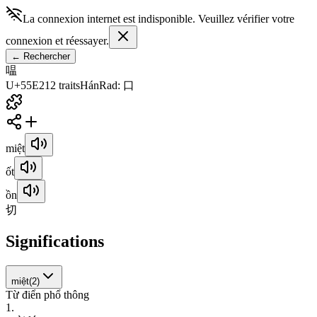
La connexion internet est indisponible. Veuillez vérifier votre
connexion et réessayer.
←
Rechercher
嗢
U+55E2
12
traits
Hán
Rad
:
口
miệt
ốt
ồn
切
Significations
miệt
(
2
)
Từ điển phổ thông
1
.