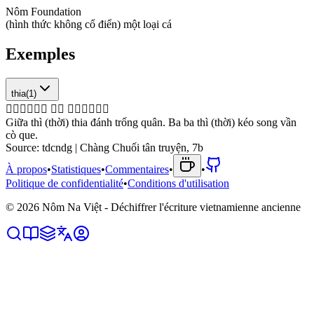
Nôm Foundation
(
h
ì
n
h
t
h
ứ
c
k
h
ô
n
g
c
ổ
đ
i
ể
n
)
m
ộ
t
l
o
ạ
i
c
á
Exemples
thia
(
1
)
𡨌
𪰛
䲋
打
𫪹
軍
𠀧
𠀧
𪰛
撟
双
韻
𬷊
𫾑
Giữa thì (thời) thia đánh trống quân. Ba ba thì (thời) kéo song vần
cò que.
Source:
tdcndg | Chàng Chuối tân truyện, 7b
À propos
•
Statistiques
•
Commentaires
•
•
Politique de confidentialité
•
Conditions d'utilisation
©
2026
Nôm Na Việt - Déchiffrer l'écriture vietnamienne ancienne