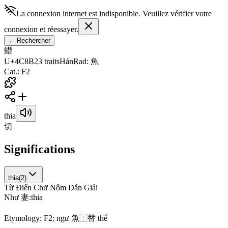
La connexion internet est indisponible. Veuillez vérifier votre
connexion et réessayer.
←
Rechercher
䲋
U+4C8B
23
traits
Hán
Rad
:
魚
Cat.
:
F2
thia
切
Significations
thia
(
2
)
Từ Điển Chữ Nôm Dẫn Giải
N
h
ư
妻
:
t
h
i
a
Etymology:
F2: ngư 魚⿰替 thế