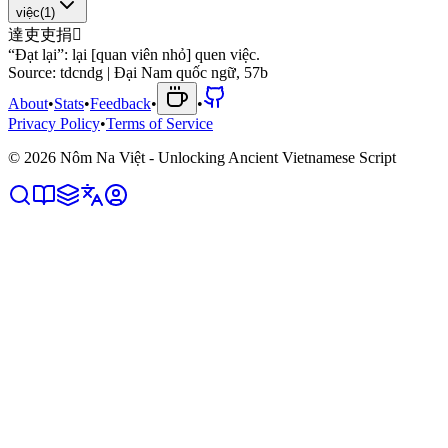
việc
(
1
)
達
吏
吏
捐
󱮓
“Đạt lại”: lại [quan viên nhỏ] quen việc.
Source:
tdcndg | Đại Nam quốc ngữ, 57b
About
•
Stats
•
Feedback
•
•
Privacy Policy
•
Terms of Service
©
2026
Nôm Na Việt - Unlocking Ancient Vietnamese Script