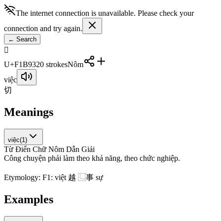
The internet connection is unavailable. Please check your
connection and try again.
←
Search
󱮓
U+F1B93
20
strokes
Nôm
việc
切
Meanings
việc
(
1
)
Từ Điển Chữ Nôm Dẫn Giải
C
ô
n
g
c
h
u
y
ệ
n
p
h
ả
i
l
à
m
t
h
e
o
k
h
ả
n
ă
n
g
,
t
h
e
o
c
h
ứ
c
n
g
h
i
ệ
p
.
Etymology:
F1: việt 越 ⿺事 sự
Examples