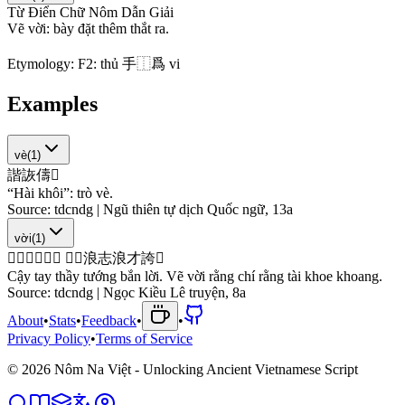
Từ Điển Chữ Nôm Dẫn Giải
V
ẽ
v
ờ
i
:
b
à
y
đ
ặ
t
t
h
ê
m
t
h
ắ
t
r
a
.
Etymology:
F2: thủ 手⿰爲 vi
Examples
vè
(
1
)
諧
詼
儔
󱒼
“Hài khôi”: trò vè.
Source:
tdcndg | Ngũ thiên tự dịch Quốc ngữ, 13a
vời
(
1
)
𢚁
𢬣
柴
相
𡭉
𠳒
󰬯
󱒼
浪
志
浪
才
誇
𧧯
Cậy tay thầy tướng bắn lời. Vẽ vời rằng chí rằng tài khoe khoang.
Source:
tdcndg | Ngọc Kiều Lê truyện, 8a
About
•
Stats
•
Feedback
•
•
Privacy Policy
•
Terms of Service
©
2026
Nôm Na Việt - Unlocking Ancient Vietnamese Script