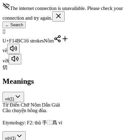
The internet connection is unavailable. Please check your
connection and try again.
←
Search
󱒼
U+F14BC
16
strokes
Nôm
vè
vời
切
Meanings
vè
(
1
)
Từ Điển Chữ Nôm Dẫn Giải
C
â
u
c
h
u
y
ệ
n
b
ô
n
g
đ
ù
a
.
Etymology:
F2: thủ 手⿰爲 vi
vời
(
1
)