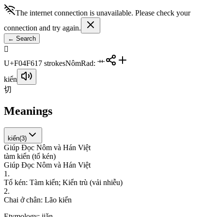
The internet connection is unavailable. Please check your
connection and try again.
←
Search
󰓶
U+F04F6
17
strokes
Nôm
Rad
:
艹
kiển
切
Meanings
kiển
(
3
)
Giúp Đọc Nôm và Hán Việt
t
à
m
k
i
ể
n
(
t
ổ
k
é
n
)
Giúp Đọc Nôm và Hán Việt
1
.
T
ổ
k
é
n
:
T
à
m
k
i
ể
n
;
K
i
ể
n
t
r
ù
(
v
ả
i
n
h
i
ễ
u
)
2
.
C
h
a
i
ở
c
h
â
n
:
L
ã
o
k
i
ể
n
Etymology:
jiǎn