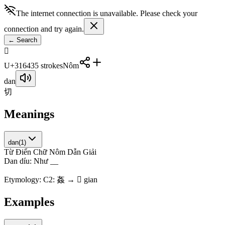
The internet connection is unavailable. Please check your
connection and try again.
←
Search
𱙃
U+31643
5
strokes
Nôm
dan
切
Meanings
dan
(
1
)
Từ Điển Chữ Nôm Dẫn Giải
D
a
n
d
í
u
:
N
h
ư
_
_
Etymology:
C2: 姦 → 𱙃 gian
Examples