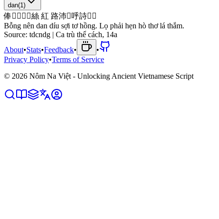
dan
(
1
)
俸
𢧚
𱙃
𬗏
󱫑
絲
紅
路
沛
𭉑
呼
詩
𦲿
𱤴
Bỗng nên dan díu sợi tơ hồng. Lọ phải hẹn hò thơ lá thắm.
Source:
tdcndg | Ca trù thể cách, 14a
About
•
Stats
•
Feedback
•
•
Privacy Policy
•
Terms of Service
©
2026
Nôm Na Việt - Unlocking Ancient Vietnamese Script