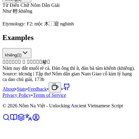
Từ Điển Chữ Nôm Dẫn Giải
N
h
ư
輕
:
k
h
i
ê
n
g
Etymology:
F2: mộc 木⿰迎 nghinh
Examples
khiêng
(
1
)
𢆥
󰅒
𠶒
㙁
𥜤
茄
弹
翁
辰
𠃣
弹
𱙘
糁
𭪧
Năm nay đắt muối rẻ cà. Đàn ông thì ít, đàn bà tám khênh (khiêng).
Source:
tdcndg | Tập thơ Nôm dân gian Nam Giao cổ kim lý hạng
ca dao chú giải, 173b
About
•
Stats
•
Feedback
•
•
Privacy Policy
•
Terms of Service
©
2026
Nôm Na Việt - Unlocking Ancient Vietnamese Script