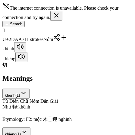
The internet connection is unavailable. Please check your
connection and try again.
←
Search
𭪧
U+2DAA7
11
strokes
Nôm
khênh
khiêng
切
Meanings
khênh
(
1
)
Từ Điển Chữ Nôm Dẫn Giải
N
h
ư
輕
:
k
h
ê
n
h
Etymology:
F2: mộc 木⿰迎 nghinh
khiêng
(
1
)