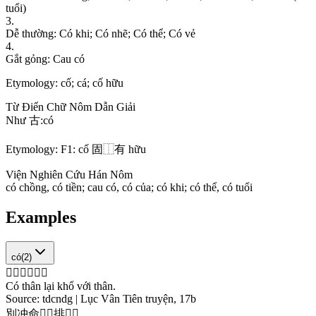
t
u
ổ
i
)
3
.
D
ễ
t
h
ư
ờ
n
g
:
C
ó
k
h
i
;
C
ó
n
h
ẽ
;
C
ó
t
h
ể
;
C
ó
v
ẻ
4
.
G
ắ
t
g
ỏ
n
g
:
C
a
u
c
ó
Etymology:
cố; cá; cố hữu
Từ Điển Chữ Nôm Dẫn Giải
N
h
ư
古
:
c
ó
Etymology:
F1: cố 固⿰有 hữu
Viện Nghiên Cứu Hán Nôm
c
ó
c
h
ồ
n
g
,
c
ó
t
i
ề
n
;
c
a
u
c
ó
,
c
ó
c
ủ
a
;
c
ó
k
h
i
;
c
ó
t
h
ể
,
c
ó
t
u
ổ
i
Examples
có
(
2
)
𣎏
身
吏
𭝩
貝
身
Có thân lại khổ với thân.
Source:
tdcndg | Lục Vân Tiên truyện, 17b
別
冲
命
𪟡
𣎏
排
𫇿
𱥭