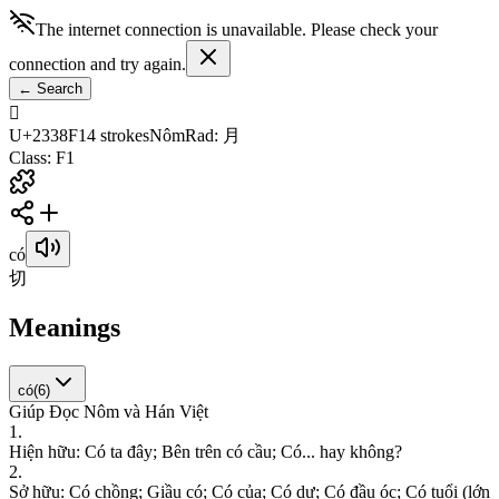
The internet connection is unavailable. Please check your
connection and try again.
←
Search
𣎏
U+2338F
14
strokes
Nôm
Rad
:
月
Class
:
F1
có
切
Meanings
có
(
6
)
Giúp Đọc Nôm và Hán Việt
1
.
H
i
ệ
n
h
ữ
u
:
C
ó
t
a
đ
â
y
;
B
ê
n
t
r
ê
n
c
ó
c
ầ
u
;
C
ó
.
.
.
h
a
y
k
h
ô
n
g
?
2
.
S
ở
h
ữ
u
:
C
ó
c
h
ồ
n
g
;
G
i
ầ
u
c
ó
;
C
ó
c
ủ
a
;
C
ó
d
ư
;
C
ó
đ
ầ
u
ó
c
;
C
ó
t
u
ổ
i
(
l
ớ
n