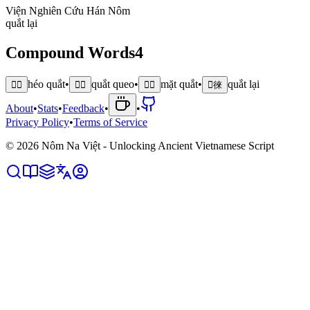
Viện Nghiên Cứu Hán Nôm
q
u
ắ
t
l
ạ
i
Compound Words
4
héo quắt
•
quắt queo
•
mặt quắt
•
quắt lại
𤉗𢯔
𢯔𨙍
𩈘𢯔
𢯔徠
About
•
Stats
•
Feedback
•
•
Privacy Policy
•
Terms of Service
©
2026
Nôm Na Việt - Unlocking Ancient Vietnamese Script