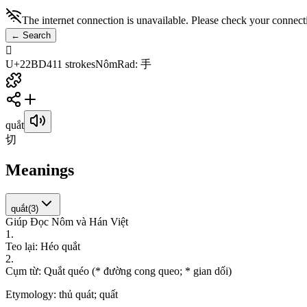
The internet connection is unavailable. Please check your connect
←
Search
𢯔
U+22BD4
11
strokes
Nôm
Rad
:
手
quắt
切
Meanings
quắt
(
3
)
Giúp Đọc Nôm và Hán Việt
1
.
T
e
o
l
ạ
i
:
H
é
o
q
u
ắ
t
2
.
C
ụ
m
t
ừ
:
Q
u
ắ
t
q
u
é
o
(
*
đ
ư
ờ
n
g
c
o
n
g
q
u
e
o
;
*
g
i
a
n
d
ố
i
)
Etymology:
thủ quát; quất